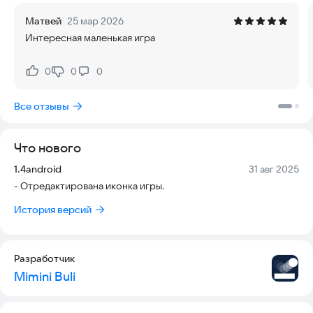
:(
Матвей
25 мар 2026
Интересная маленькая игра
- Уменьшайте сонливость, просматривая новые веб-
страницы. Если кот уснёт, игра закончится!
0
0
0
Нравится:
Не нравится:
- После прохождения игры можно разблокировать
бесконечный режим.
Все отзывы
Поддержка:
bulimimini@gmail.com
Что нового
Версия:
Дата:
1.4android
31 авг 2025
- Отредактирована иконка игры.
История версий
Разработчик
Mimini Buli