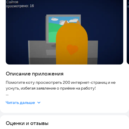
Скриншоты
Описание приложения
Помогите коту просмотреть 200 интернет-страниц и не
уснуть, избегая заявление о приёме на работу!
- Кликайте или касайтесь экрана, чтобы просматривать веб-
Читать дальше
страницы
- Пролистайте 200 сайтов, чтобы выиграть!
Оценки и отзывы
- Если кот слишком сильно напугается, он упадет в обморок