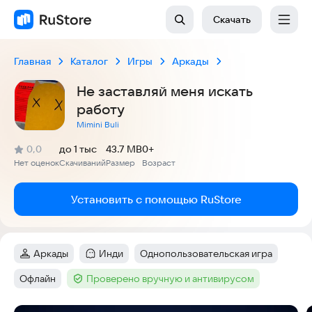
Скачать
Главная
Каталог
Игры
Аркады
Не заставляй меня искать
работу
Mimini Buli
(
)
0,0
до 1 тыс
43.7 MB
0+
Рейтинг:
Нет оценок
Скачиваний
Размер
Возраст
:
:
:
Установить с помощью RuStore
Аркады
Инди
Однопользовательская игра
Категория
:
Категория
:
Тег
:
Офлайн
Проверено вручную и антивирусом
Тег
:
Тег
: