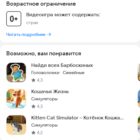
Возрастное ограничение
Видеоигра может содержать:
страх
Читать подробнее
Возможно, вам понравится
Найди всех Барбоскиных
Головоломки
Семейные
·
4,3
Кошачья Жизнь
Симуляторы
4,3
Kitten Cat Simulator – Котёнок Кошка
Симулятор 3D
Симуляторы
4,2