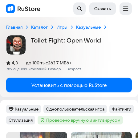
Скачать
Главная
Каталог
Игры
Казуальные
Toilet Fight: Open World
(
)
4,3
до 100 тыс
263.7 MB
6+
Рейтинг:
789 оценок
Скачиваний
Размер
Возраст
:
:
:
Установить с помощью RuStore
Казуальные
Однопользовательская игра
Файтинги
Категория
:
Тег
:
Тег
:
Стилизация
Проверено вручную и антивирусом
Тег
:
Тег
:
Скриншоты