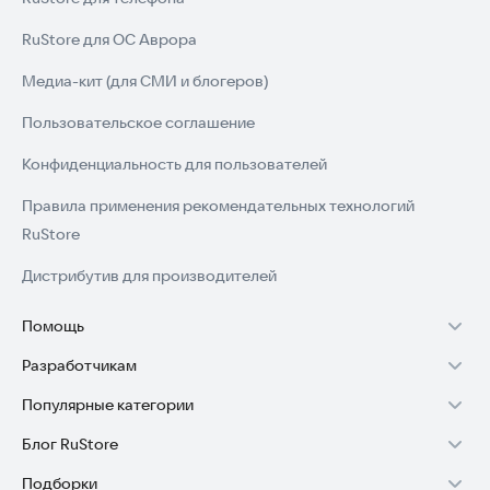
RuStore для ОС Аврора
Медиа-кит (для СМИ и блогеров)
Пользовательское соглашение
Конфиденциальность для пользователей
Правила применения рекомендательных технологий
RuStore
Дистрибутив для производителей
Помощь
Разработчикам
Установка RuStore на TV
Популярные категории
Зарабатывать с RuStore
Установка RuStore на телефон
Блог RuStore
Игры для Android
Стать разработчиком
Установка RuStore в машину
Подборки
Обзоры игр для Android 2025