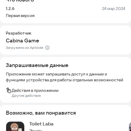
развитием персонажа и невероятными приключениями. Вы
будете сражаться с монстрами на каждом шагу и станете
Версия:
Дата:
1.2.6
24 мар 2024
легендарным героем, способным защитить реальность от
Первая версия
этой угрозы.
Попробуйте игру прямо сейчас и станьте тем самым
Разработчик
агентом, который изменит ход событий.
Cabina Game
Загружено из Aptoide
Запрашиваемые данные
Приложение может запрашивать доступ к данным и
функциям устройства для работы отдельных возможностей
Действия в приложении
Другие действия
Возможно, вам понравится
Toilet Laba
Экшен