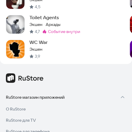
4,5
Toilet Agents
Экшен
Аркады
·
4,7
событие внутри
Метка
:
WC War
Экшен
3,9
RuStore магазин приложений
О RuStore
RuStore для TV
RuStore для телефона