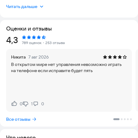
и раскрыть истинную природу этой угрозы. Игра полностью
Читать дальше
безопасна для установки, не требует сложных настроек и
актуальна для современных устройств, обеспечивая
стабильный игровой процесс без лишних задержек.
Оценки и отзывы
Особенности Туалет Файт:
Рейтинг:
4,3
789 оценок
・253 отзыва
- Разнообразные городские локации, которые предлагают
уникальные сценарии для битв с врагами.
Никита
7 авг 2026
- Широкий спектр противников: от обычных туалетных
В открытом мире нет управления невозможно играть
чудовищ до огромных и опасных боссов.
на телефоне если исправите будет пять
- Система прокачки, позволяющая собирать улучшения и
делать своего персонажа непобедимым агентом.
Победа над Скибиди Туалетами открывает путь к пониманию
их истинной сущности и дает шанс навсегда остановить эту
опасность. Только самые смелые и умелые камерамены и
0
1
0
Нравится:
Не нравится:
спикермены смогут преодолеть все препятствия войны и
спасти мир от вторжения.
Все отзывы
Туалет Файт — это возможность погрузиться в
захватывающее путешествие, наполненное экшеном,
Что нового