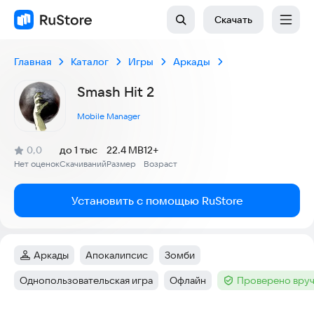
Скачать
Главная
Каталог
Игры
Аркады
Smash Hit 2
Mobile Manager
(
)
0,0
до 1 тыс
22.4 MB
12+
Рейтинг:
Нет оценок
Скачиваний
Размер
Возраст
:
:
:
Установить с помощью RuStore
Аркады
Апокалипсис
Зомби
Категория
:
Тег
:
Тег
:
Однопользовательская игра
Офлайн
Проверено вруч
Тег
:
Тег
:
Тег
: