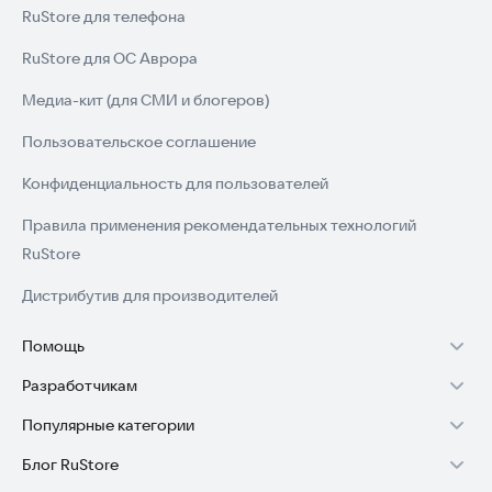
RuStore для телефона
RuStore для ОС Аврора
Медиа-кит (для СМИ и блогеров)
Пользовательское соглашение
Конфиденциальность для пользователей
Правила применения рекомендательных технологий
RuStore
Дистрибутив для производителей
Помощь
Разработчикам
Установка RuStore на TV
Популярные категории
Зарабатывать с RuStore
Установка RuStore на телефон
Блог RuStore
Игры для Android
Стать разработчиком
Установка RuStore в машину