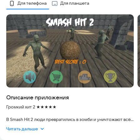
Скриншоты
Для телефона
Для планшета
Описание приложения
Громкий хит 2 ★★★★★
В Smash Hit 2 люди превратились в зомби и уничтожают всё
на своём пути! Единственное, что вам остаётся, — это бить
Читать дальше
зомби мячом. В Smash Hit 2 катите мяч-убийцу и
уничтожайте зомби. Убейте как можно больше зомби, пока