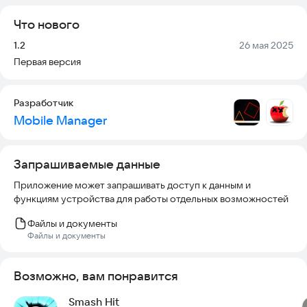
не закончился таймер! В Smash Hit 2 за каждое убийство вы
Что нового
будете получать дополнительное время, чтобы продолжать
катить мяч!
Версия:
Дата:
1.2
26 мая 2025
Первая версия
★★★★★ Особенности: ★★★★★
- Забавно, затягивает и очень хорошо помогает скоротать
Разработчик
время
Mobile Manager
- Открывайте новые чаши по мере прохождения игры
- Ставьте новые рекорды и бросайте вызов себе и своим
Запрашиваемые данные
друзьям
Приложение может запрашивать доступ к данным и
функциям устройства для работы отдельных возможностей
- Никакой рекламы !
Файлы и документы
Так чего же ты ждешь?
Файлы и документы
Сыграйте в Smash Hit 2 прямо сейчас!!
Возможно, вам понравится
Smash Hit