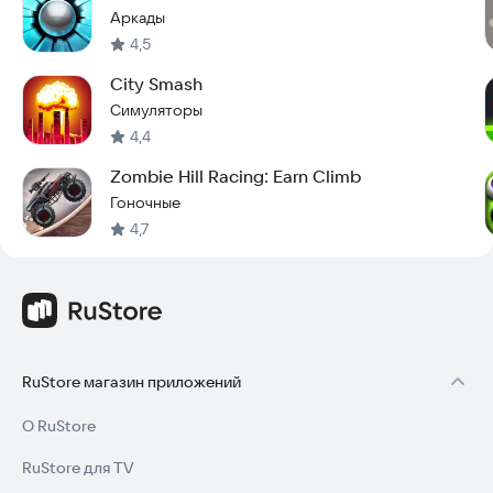
Аркады
4,5
City Smash
Симуляторы
4,4
Zombie Hill Racing: Earn Climb
Гоночные
4,7
RuStore магазин приложений
О RuStore
RuStore для TV