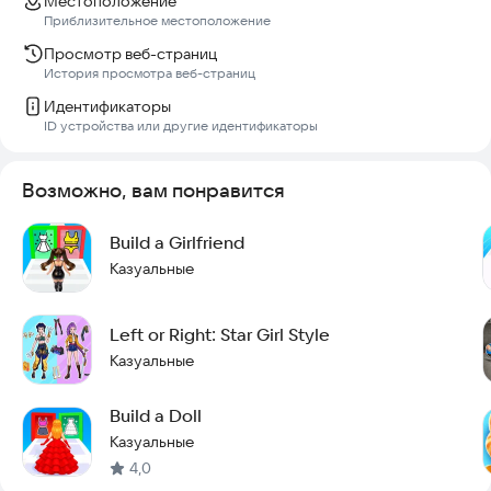
Местоположение
Приблизительное местоположение
🌟 Легкая, расслабляющая игра для всех возрастов
Просмотр веб-страниц
История просмотра веб-страниц
Создавайте самые страшные и оригинальные образы в
Creepy Dress Up!
Идентификаторы
Скачайте бесплатно и придумайте свой идеальный хоррор-
ID устройства или другие идентификаторы
стиль.
Возможно, вам понравится
email:zakariyaqesmi@gmail.com
Build a Girlfriend
Казуальные
Left or Right: Star Girl Style
Казуальные
Build a Doll
Казуальные
4,0