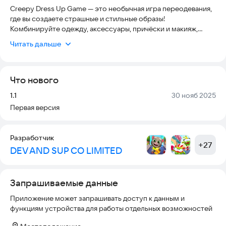
Creepy Dress Up Game — это необычная игра переодевания,
где вы создаете страшные и стильные образы!
Комбинируйте одежду, аксессуары, причёски и макияж,
чтобы собрать идеальный ужасающий стиль — от милой
Читать дальше
готики до настоящего монстра.
Игра подойдёт тем, кто любит моду, творчество и
Что нового
атмосферу хоррора. Экспериментируйте, создавайте
уникальных персонажей и наслаждайтесь процессом!
Версия:
Дата:
1.1
30 нояб 2025
Первая версия
Особенности игры:
👗 Большая коллекция костюмов и аксессуаров
Разработчик
+
27
DEV AND SUP CO LIMITED
👻 Атмосферная хоррор-стилистика
💄 Макияж, причёски и детали образа
Запрашиваемые данные
🎨 Полная свобода творчества
Приложение может запрашивать доступ к данным и
функциям устройства для работы отдельных возможностей
🧛‍♀️ Создание персонажей в разных стилях: готика, монстры,
ведьмы и др.