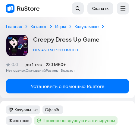
Скачать
Главная
Каталог
Игры
Казуальные
Creepy Dress Up Game
DEV AND SUP CO LIMITED
(
)
0,0
до 1 тыс
23.1 MB
0+
Рейтинг:
Нет оценок
Скачиваний
Размер
Возраст
:
:
:
Установить с помощью RuStore
Казуальные
Офлайн
Категория
:
Тег
:
Животные
Проверено вручную и антивирусом
Тег
:
Тег
: