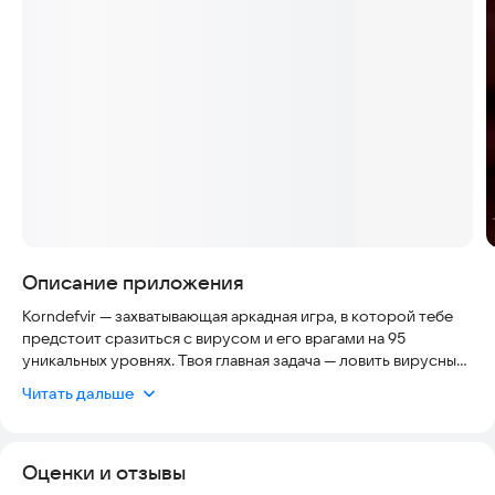
Скриншоты
Описание приложения
Korndefvir — захватывающая аркадная игра, в которой тебе
предстоит сразиться с вирусом и его врагами на 95
уникальных уровнях. Твоя главная задача — ловить вирусных
противников, не давая им распространиться, используя
Читать дальше
ловкость, скорость и стратегию. Эта аркада — настоящее
испытание для твоей реакции и внимательности.
Оценки и отзывы
Геймплей основан на классических принципах аркады с
динамичным и захватывающим процессом. Простое