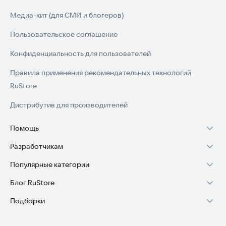
Медиа-кит (для СМИ и блогеров)
Пользовательское соглашение
Конфиденциальность для пользователей
Правила применения рекомендательных технологий
RuStore
Дистрибутив для производителей
Помощь
Разработчикам
Установка RuStore на TV
Популярные категории
Зарабатывать с RuStore
Установка RuStore на телефон
Блог RuStore
Игры для Android
Стать разработчиком
Установка RuStore в машину
Подборки
Обзоры игр для Android 2025
Приложения банков
Доступ к RuStore Консоль
Помощь пользователям RuStore
Игровой набор
Обзоры мобильных приложений 2025
Государственные
RuStore SDK (документация)
Покупки и возвраты