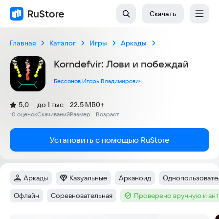
Скачать
Главная
Каталог
Игры
Аркады
Korndefvir: Лови и побеждай
Бессонов Игорь Владимирович
(
)
5,0
до 1 тыс
22.5 MB
0+
Рейтинг:
10 оценок
Скачиваний
Размер
Возраст
:
:
:
Установить с помощью RuStore
Аркады
Казуальные
Арканоид
Однопользовател
Категория
:
Категория
:
Тег
:
Тег
:
Офлайн
Соревновательная
Проверено вручную и ан
Тег
:
Тег
:
Тег
: