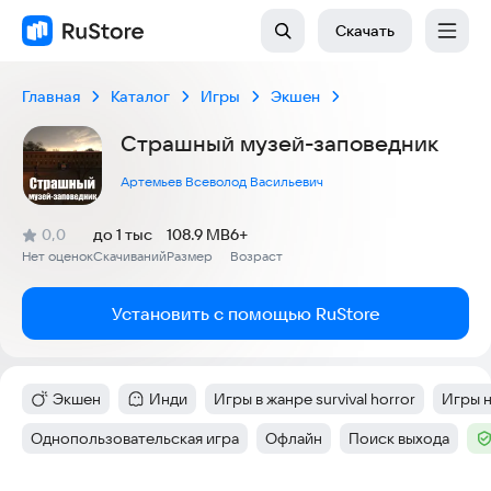
Скачать
Главная
Каталог
Игры
Экшен
Страшный музей-заповедник
Артемьев Всеволод Васильевич
(
)
0,0
до 1 тыс
108.9 MB
6+
Рейтинг:
Нет оценок
Скачиваний
Размер
Возраст
:
:
:
Установить с помощью RuStore
Экшен
Инди
Игры в жанре survival horror
Игры 
Категория
:
Категория
:
Тег
:
Тег
:
Однопользовательская игра
Офлайн
Поиск выхода
Тег
:
Тег
:
Тег
:
Те