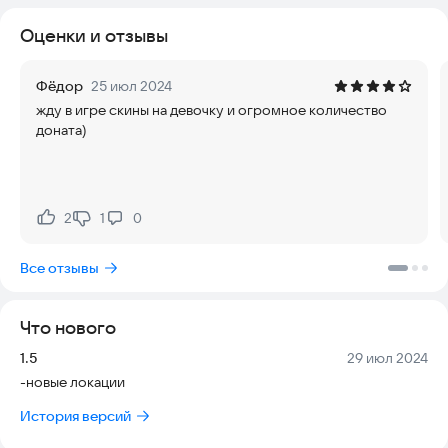
Оценки и отзывы
Фёдор
25 июл 2024
жду в игре скины на девочку и огромное количество
доната)
2
1
0
Нравится:
Не нравится:
Все отзывы
Что нового
Версия:
Дата:
1.5
29 июл 2024
-новые локации
История версий