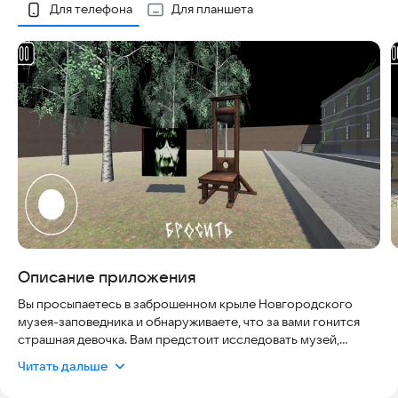
Скриншоты
Для телефона
Для планшета
Описание приложения
Вы просыпаетесь в заброшенном крыле Новгородского
музея-заповедника и обнаруживаете, что за вами гонится
страшная девочка. Вам предстоит исследовать музей,
решать головоломки и избегать встречи с этим жутким
Читать дальше
существом. Собирайте предметы и используйте их для
решения загадок, чтобы найти выход и спастись от девочки.