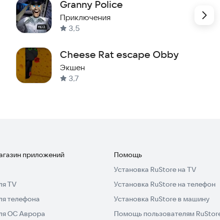
Granny Police
Приключения
3,5
Cheese Rat escape Obby
Экшен
3,7
магазин приложений
Помощь
Установка RuStore на TV
ля TV
Установка RuStore на телефон
ля телефона
Установка RuStore в машину
для ОС Аврора
Помощь пользователям RuStor