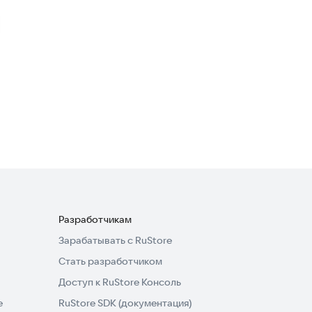
Granny: Legacy
Головоломки
4,5
Christmas Chapter Two
Аркады
Разработчикам
Зарабатывать с RuStore
Стать разработчиком
Доступ к RuStore Консоль
e
RuStore SDK (документация)