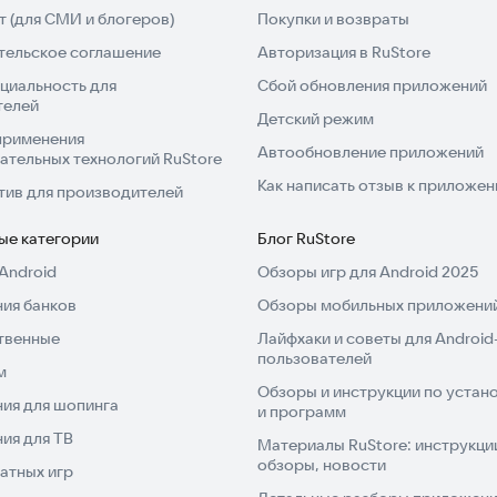
 (для СМИ и блогеров)
Покупки и возвраты
тельское соглашение
Авторизация в RuStore
циальность для
Сбой обновления приложений
телей
Детский режим
применения
Автообновление приложений
ательных технологий RuStore
Как написать отзыв к приложе
тив для производителей
ые категории
Блог RuStore
Android
Обзоры игр для Android 2025
ия банков
Обзоры мобильных приложений
твенные
Лайфхаки и советы для Android
пользователей
м
Обзоры и инструкции по устано
ия для шопинга
и программ
ия для ТВ
Материалы RuStore: инструкци
обзоры, новости
атных игр