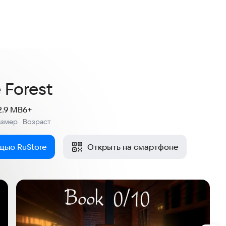
 Forest
2.9 MB
6+
азмер
Возраст
:
щью RuStore
Открыть на смартфоне