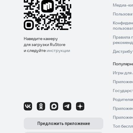
Медиа-кит
Пользова
Конфиден
пользова
Правила 
Наведите камеру
рекоменд
для загрузки RuStore
и следуйте
инструкции
Дистрибу
Популярн
Игры для 
Приложен
Государс
Родителя
Приложен
Приложен
Предложить приложение
Топ беспл