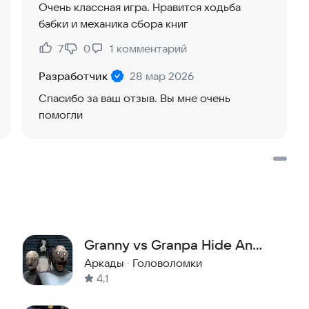
Очень классная игра. Нравится ходьба
бабки и механика сбора книг
7
0
1
комментарий
Нравится:
Не нравится:
Разработчик
28 мар 2026
Спасибо за ваш отзыв. Вы мне очень
помогли
Granny vs Granpa Hide And
Seek Horror
Аркады
·
Головоломки
4,1