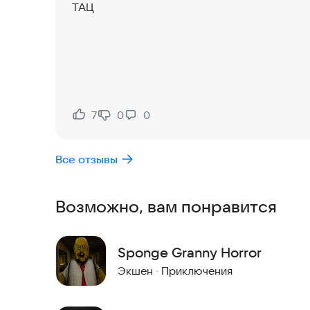
ТАЦ
7
0
0
Нравится:
Не нравится:
Все отзывы
Возможно, вам понравится
Sponge Granny Horror
Экшен
·
Приключения