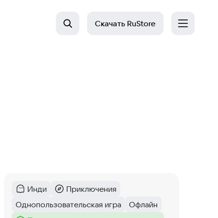
Скачать
RuStore
Инди
Приключения
Категория
:
Категория
:
Однопользовательская игра
Офлайн
Тег
:
Тег
: