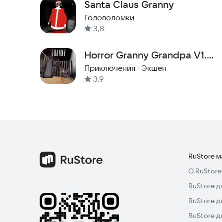
Santa Claus Granny
Головоломки
3,8
Horror Granny Grandpa V1.8
Scary
Приключения
·
Экшен
3,9
RuStore 
О RuStore
RuStore д
RuStore д
RuStore 