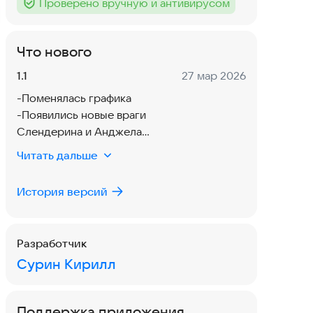
Проверено вручную и антивирусом
Тег
:
Что нового
Версия:
Дата:
1.1
27 мар 2026
-Поменялась графика
-Появились новые враги
Слендерина и Анджела
-Изменён интерфейс
Читать дальше
-Изменены сауунтреки
История версий
Разработчик
Сурин Кирилл
Поддержка приложения