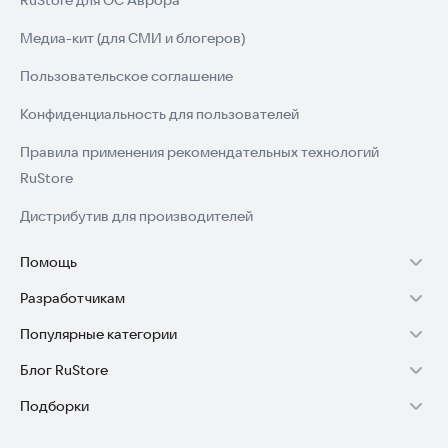
RuStore для ОС Аврора
Медиа-кит (для СМИ и блогеров)
Пользовательское соглашение
Конфиденциальность для пользователей
Правила применения рекомендательных технологий
RuStore
Дистрибутив для производителей
Помощь
Разработчикам
Установка RuStore на TV
Популярные категории
Зарабатывать с RuStore
Установка RuStore на телефон
Блог RuStore
Игры для Android
Стать разработчиком
Установка RuStore в машину
Подборки
Обзоры игр для Android 2025
Приложения банков
Доступ к RuStore Консоль
Помощь пользователям RuStore
Игровой набор