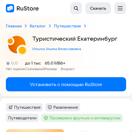
Скачать
Главная
Каталог
Путешествия
Туристический Екатеринбург
Ильина Ульяна Вячеславовна
(
)
0,0
до 1 тыс
65.0 MB
6+
Рейтинг:
Нет оценок
Скачиваний
Размер
Возраст
:
:
:
Установить с помощью RuStore
Путешествия
Развлечения
Категория
:
Категория
:
Путеводители
Проверено вручную и антивирусом
Тег
:
Тег
: