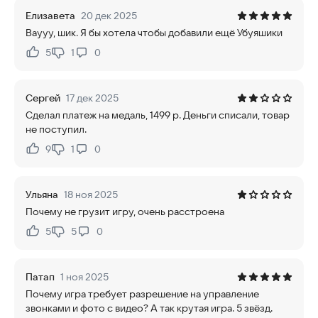
Елизавета
20 дек 2025
Ваууу, шик. Я бы хотела чтобы добавили ещё Убуяшики
5
1
0
Нравится:
Не нравится:
Сергей
17 дек 2025
Сделал платеж на медаль, 1499 р. Деньги списали, товар
не поступил.
9
1
0
Нравится:
Не нравится:
Ульяна
18 ноя 2025
Почему не грузит игру, очень расстроена
5
5
0
Нравится:
Не нравится:
Патап
1 ноя 2025
Почему игра требует разрешение на управление
звонками и фото с видео? А так крутая игра. 5 звёзд.