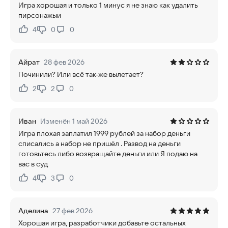
Игра хорошая и только 1 минус я не знаю как удалить
пирсонажыи
4
0
0
Нравится:
Не нравится:
Айрат
28 фев 2026
Починили? Или всё так-же вылетает?
2
2
0
Нравится:
Не нравится:
Иван
Изменён 1 май 2026
Игра плохая заплатил 1999 рублей за набор деньги
списались а набор не пришёл . Развод на деньги
готовьтесь либо возвращайте деньги или Я подаю на
вас в суд
4
3
0
Нравится:
Не нравится:
Аделина
27 фев 2026
Хорошая игра, разработчики добавьте остальных