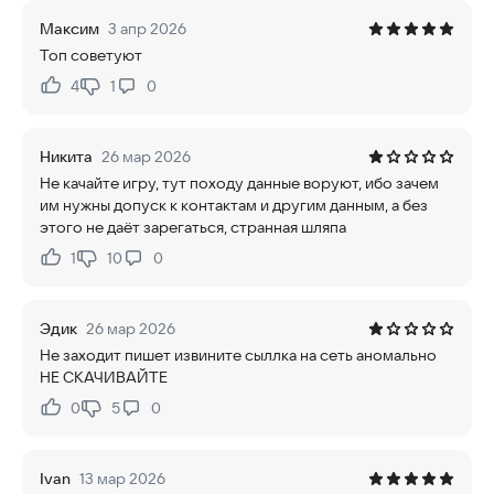
Максим
3 апр 2026
Топ советуют
4
1
0
Нравится:
Не нравится:
Никита
26 мар 2026
Не качайте игру, тут походу данные воруют, ибо зачем
им нужны допуск к контактам и другим данным, а без
этого не даёт зарегаться, странная шляпа
1
10
0
Нравится:
Не нравится:
Эдик
26 мар 2026
Не заходит пишет извините сыллка на сеть аномально
НЕ СКАЧИВАЙТЕ
0
5
0
Нравится:
Не нравится:
Ivan
13 мар 2026