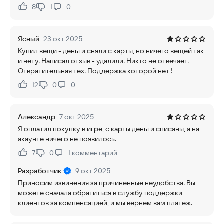
8
1
0
Нравится:
Не нравится:
Ясный
23 окт 2025
Купил вещи - деньги сняли с карты, но ничего вещей так
и нету. Написал отзыв - удалили. Никто не отвечает.
Отвратительная тех. Поддержка которой нет !
12
0
0
Нравится:
Не нравится:
Александр
7 окт 2025
Я оплатил покупку в игре, с карты деньги списаны, а на
акаунте ничего не появилось.
7
0
1
комментарий
Нравится:
Не нравится:
Разработчик
9 окт 2025
Приносим извинения за причиненные неудобства. Вы
можете сначала обратиться в службу поддержки
клиентов за компенсацией, и мы вернем вам платеж.