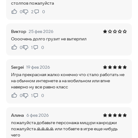
столпов пожалуйста
0
2
0
Нравится:
Не нравится:
Виктор
25 фев 2026
Оооочень долго грузит не вытерпил
0
1
0
Нравится:
Не нравится:
Sergei
19 фев 2026
Игра прекрасная жалко конечно что стало работать не
на обычном интернете а на мобильном или впне
наверно ну все равно класс
0
1
0
Нравится:
Не нравится:
Алина
6 фев 2026
пожалуйста добавьте персонажа мицури канроджи
пожалуйста 🙏🙏🙏🙏 или тобавте в игре еще нибудь
чего