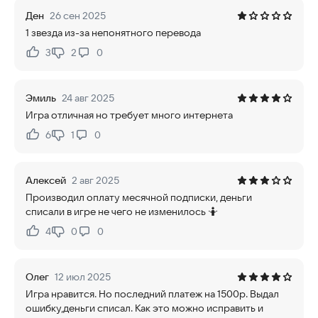
Ден
26 сен 2025
1 звезда из-за непонятного перевода
3
2
0
Нравится:
Не нравится:
Эмиль
24 авг 2025
Игра отличная но требует много интернета
6
1
0
Нравится:
Не нравится:
Алексей
2 авг 2025
Производил оплату месячной подписки, деньги
списали в игре не чего не изменилось 🤷
4
0
0
Нравится:
Не нравится:
Олег
12 июл 2025
Игра нравится. Но последний платеж на 1500р. Выдал
ошибку,деньги списал. Как это можно исправить и