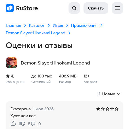
Скачать
Главная
Каталог
Игры
Приключения
Demon Slayer:Hinokami Legend
Оценки и отзывы
Demon Slayer:Hinokami Legend
Рейтинг: 4,1, 283 оценки
Скачиваний: до 100 тыс
Размер файла: 406.9 MB
Возрастное ограничение: 406.9 MB
4,1
до 100 тыс
406.9 MB
12+
283 оценки
Скачиваний
Размер
Возраст
Новые
Екатерина
1 июл 2026
Хуже чем всё
1
5
0
Нравится:
Не нравится: