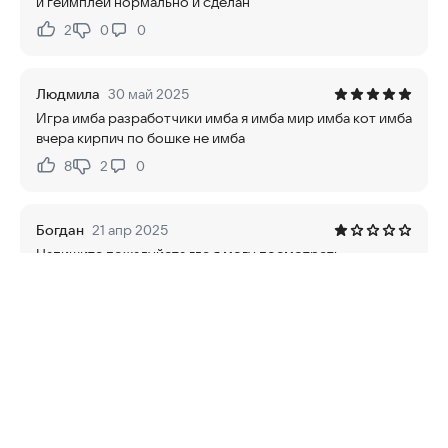
и геймплей нормально и сделан
2
0
0
Нравится:
Не нравится:
Людмила
30 май 2025
Игра имба разработчики имба я имба мир имба кот имба
вчера кирпич по бошке не имба
8
2
0
Нравится:
Не нравится:
Богдан
21 апр 2025
Напишите пожалуйста где я могу посмотреть
идентификатор счета? Проплатил за товар в игре,а
товар не пришел.Я кучу скринов отправил по платежу ,
мне разработчики пишут что в нем нет идентификатора
счета.где я могу его посмотреть,дайте ответ, а то
только в вашей игре проблема эта по идентификатору
счета
8
1
0
Нравится:
Не нравится: