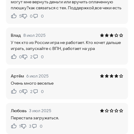
могут мне вернуть деньги или вручить оплаченную
плюшку?как связаться с тех. Поддержкой,все чеки есть
5
0
0
Нравится:
Не нравится:
Влад
8 июл 2025
У тех кто из России игра не работает. Кто хочет дальше
играть, запускайте с ВПН, работает на ура
0
2
0
Нравится:
Не нравится:
Артём
6 июл 2025
Очень много веселье
0
2
0
Нравится:
Не нравится:
Любовь
3 июл 2025
Перестала загружаться.
1
3
0
Нравится:
Не нравится: