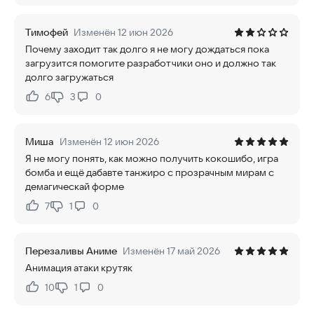
Тимофей
Изменён 12 июн 2026
Почему заходит так долго я не могу дождаться пока
загрузится помогите разработчики оно и должно так
долго загружаться
6
3
0
Нравится:
Не нравится:
Миша
Изменён 12 июн 2026
Я не могу понять, как можно получить кокошибо, игра
бомба и ещё дабавте танжиро с прозрачным мирам с
демагическай форме
7
1
0
Нравится:
Не нравится:
Перезаливы Аниме
Изменён 17 май 2026
Анимация атаки крутяк
10
1
0
Нравится:
Не нравится: