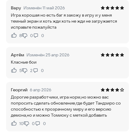
Вару
Изменён 11 май 2026
Игра хорошая но есть баг я захожу в игру и у меня
темный экран и хоть жди хоть не жди не загружается
исправьте пожалуйста
8
0
0
Нравится:
Не нравится:
Артём
Изменён 25 апр 2026
Класные бои
5
2
0
Нравится:
Не нравится:
Георгий
6 апр 2026
Дорогие разработчики, игра норм,но можно вас
попросить сделать обновление,где будет Тандзиро со
способностью к прозрачному миру и его версию
демона,но и можно Томиоку с меткой добавить
10
0
0
Нравится:
Не нравится: