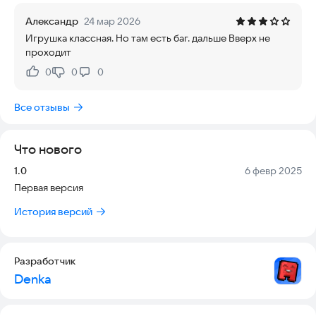
Александр
24 мар 2026
Игрушка классная. Но там есть баг. дальше Вверх не
проходит
0
0
0
Нравится:
Не нравится:
Все отзывы
Что нового
Версия:
Дата:
1.0
6 февр 2025
Первая версия
История версий
Разработчик
Denka