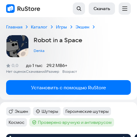
Скачать
Главная
Каталог
Игры
Экшен
Robot in a Space
Denka
(
)
0,0
до 1 тыс
29.2 MB
6+
Рейтинг:
Нет оценок
Скачиваний
Размер
Возраст
:
:
:
Установить с помощью RuStore
Экшен
Шутеры
Героические шутеры
Категория
:
Категория
:
Тег
:
Космос
Проверено вручную и антивирусом
Тег
:
Тег
: