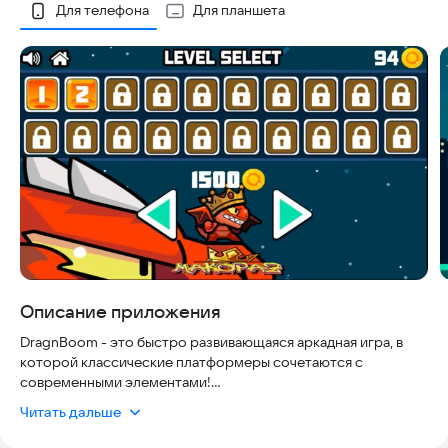
Скриншоты
Для телефона
Для планшета
Описание приложения
DragnBoom - это быстро развивающаяся аркадная игра, в
которой классические платформеры сочетаются с
современными элементами!
🔥 Возьмите под свой контроль маленького огненного
Читать дальше
дракона и погрузитесь в хаос средневекового
фэнтезийного мира.