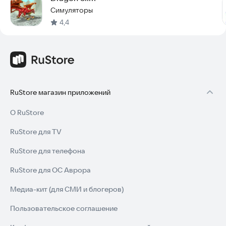
Симуляторы
4,4
Электронная почта:
darradisimo@gmail.com
RuStore магазин приложений
О RuStore
RuStore для TV
RuStore для телефона
RuStore для ОС Аврора
Медиа-кит (для СМИ и блогеров)
Пользовательское соглашение