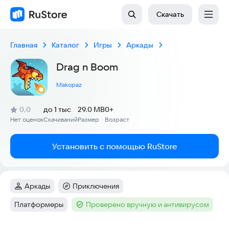
Скачать
Главная
Каталог
Игры
Аркады
Drag n Boom
Makopaz
(
)
0,0
до 1 тыс
29.0 MB
0+
Рейтинг:
Нет оценок
Скачиваний
Размер
Возраст
:
:
:
Установить с помощью RuStore
Аркады
Приключения
Категория
:
Категория
:
Платформеры
Проверено вручную и антивирусом
Тег
:
Тег
: