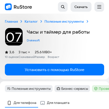
Скачать
Главная
Каталог
Полезные инструменты
Часы и таймер для работы
Drakesoft
(
)
3,6
3 тыс +
25.6 MB
0+
Рейтинг:
10 оценок
Скачиваний
Размер
Возраст
:
:
:
Установить с помощью RuStore
Полезные инструменты
Бизнес-сервисы
Прове
Категория
:
Категория
:
Тег
:
Скриншоты
Для телефона
Для планшета