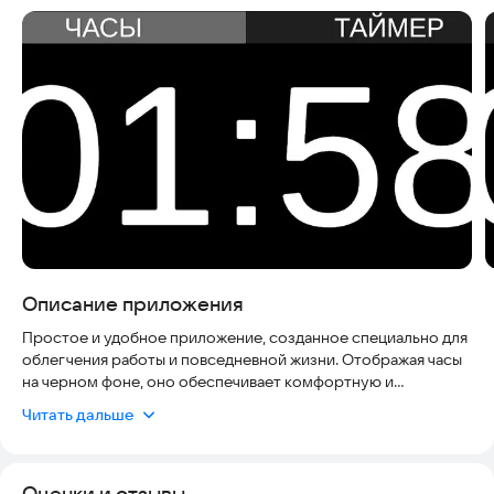
Описание приложения
Простое и удобное приложение, созданное специально для
облегчения работы и повседневной жизни. Отображая часы
на черном фоне, оно обеспечивает комфортную и
практическую функциональность, позволяя вам легко
Читать дальше
отслеживать время без лишних отвлечений. Благодаря
своему минималистичному дизайну и интуитивно
понятному интерфейсу, "Часы и таймер для работы"
Оценки и отзывы
предоставляют надежный и ненавязчивый способ