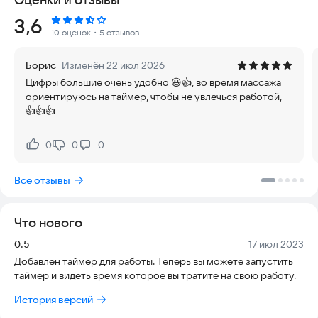
отображения времени, делая вашу работу более
Рейтинг:
3,6
продуктивной и эффективной.
10 оценок
・5 отзывов
Борис
Изменён 22 июл 2026
Цифры большие очень удобно 😃👍, во время массажа
ориентируюсь на таймер, чтобы не увлечься работой,
👍👍👍
0
0
0
Нравится:
Не нравится:
Все отзывы
Что нового
Версия:
Дата:
0.5
17 июл 2023
Добавлен таймер для работы. Теперь вы можете запустить
таймер и видеть время которое вы тратите на свою работу.
История версий