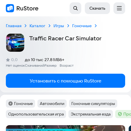
Скачать
Главная
Каталог
Игры
Гоночные
Traffic Racer Car Simulator
(
)
0,0
до 10 тыс
27.8 MB
6+
Рейтинг:
Нет оценок
Скачиваний
Размер
Возраст
:
:
:
Установить с помощью RuStore
Гоночные
Автомобили
Гоночные симуляторы
Категория
:
Тег
:
Тег
:
Однопользовательская игра
Экстремальная езда
Про
Тег
:
Тег
:
Тег
:
Скриншоты