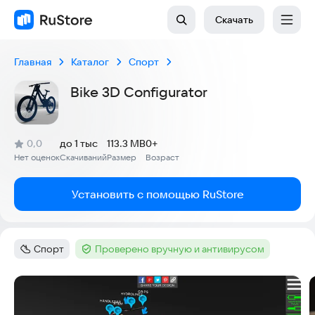
Скачать
Главная
Каталог
Спорт
Bike 3D Configurator
(
)
0,0
до 1 тыс
113.3 MB
0+
Рейтинг:
Нет оценок
Скачиваний
Размер
Возраст
:
:
:
Установить с помощью RuStore
Спорт
Проверено вручную и антивирусом
Категория
:
Тег
:
Скриншоты