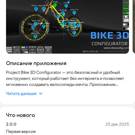
Описание приложения
Project Bike 3D Configurator — это безопасный и удобный
инструмент, который работает без интернета и позволяет
мгновенно создавать велосипеды мечты. Приложение
полностью бесплатно, не требует регистрации и
Читать дальше
гарантирует, что ваши настройки сохраняются только на
вашем устройстве.
Что нового
Создайте свой идеальный байк с помощью современных 3D-
технологий. Настройка стала максимально быстрой:
Версия:
Дата:
2.0.0
25 дек 2025
меняйте детали, экспериментируйте с цветами, смотрите,
Первая версия
как работает подвеска, и делитесь результатом с друзьями.