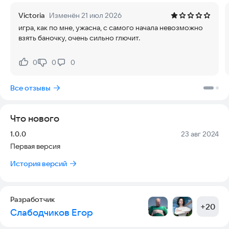
Victoria
Изменён 21 июл 2026
игра, как по мне, ужасна, с самого начала невозможно
взять баночку, очень сильно глючит.
0
0
0
Нравится:
Не нравится:
Все отзывы
Что нового
Версия:
Дата:
1.0.0
23 авг 2024
Первая версия
История версий
Разработчик
+
20
Слабодчиков Егор