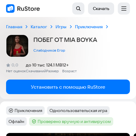
Скачать
Главная
Каталог
Игры
Приключения
ПОБЕГ ОТ MIA BOYKA
Слабодчиков Егор
(
)
0,0
до 10 тыс
124.1 MB
12+
Рейтинг:
Нет оценок
Скачиваний
Размер
Возраст
:
:
:
Установить с помощью RuStore
Приключения
Однопользовательская игра
Категория
:
Тег
:
Офлайн
Проверено вручную и антивирусом
Тег
:
Тег
: