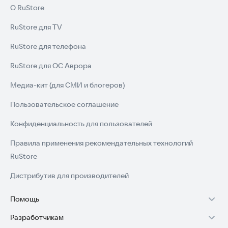
О RuStore
RuStore для TV
RuStore для телефона
RuStore для ОС Аврора
Медиа-кит (для СМИ и блогеров)
Пользовательское соглашение
Конфиденциальность для пользователей
Правила применения рекомендательных технологий
RuStore
Дистрибутив для производителей
Помощь
Разработчикам
Установка RuStore на TV