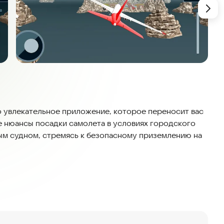
это увлекательное приложение, которое переносит вас
се нюансы посадки самолета в условиях городского
ым судном, стремясь к безопасному приземлению на
нариев и усложнений, которые проверяют ваши
учетом современных стандартов безопасности,
х, а также адаптировано для удобного использования
ента поддерживается регулярными обновлениями, что