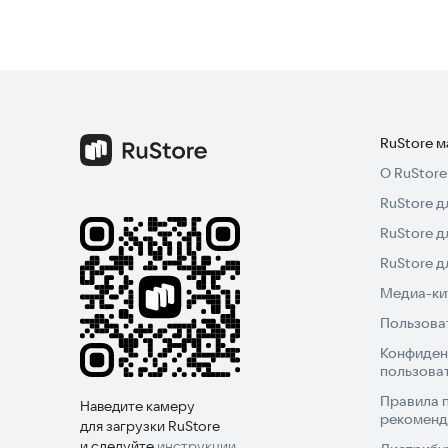
RuStore 
О RuStore
RuStore д
RuStore д
RuStore 
Медиа-кит
Пользова
Конфиден
пользова
Правила 
Наведите камеру
рекоменд
для загрузки RuStore
и следуйте
инструкции