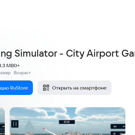
ing Simulator - City Airport G
3.3 MB
0+
азмер
Возраст
:
щью RuStore
Открыть на смартфоне