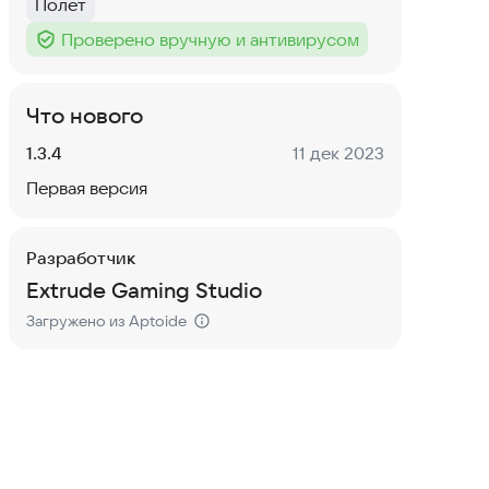
Полет
Тег
:
Проверено вручную и антивирусом
Тег
:
Что нового
Версия:
Дата:
1.3.4
11 дек 2023
Первая версия
Разработчик
Extrude Gaming Studio
Загружено из Aptoide