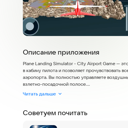
Описание приложения
Plane Landing Simulator - City Airport Game — 
в кабину пилота и позволяет прочувствовать в
аэропорта. Вы полностью управляете воздушн
взлетно-посадочной полосе.
Читать дальше
Вам предстоит столкнуться с множеством сце
навыки и реакцию. Приложение разработано с 
Советуем почитать
обеспечивая стабильную работу и защиту данны
на различных устройствах. Актуальность конт
гарантирует свежий игровой опыт.