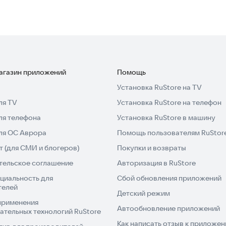
магазин приложений
Помощь
Установка RuStore на TV
ля TV
Установка RuStore на телефон
ля телефона
Установка RuStore в машину
для ОС Аврора
Помощь пользователям RuStor
 (для СМИ и блогеров)
Покупки и возвраты
тельское соглашение
Авторизация в RuStore
циальность для
Сбой обновления приложений
телей
Детский режим
применения
Автообновление приложений
ательных технологий RuStore
Как написать отзыв к приложе