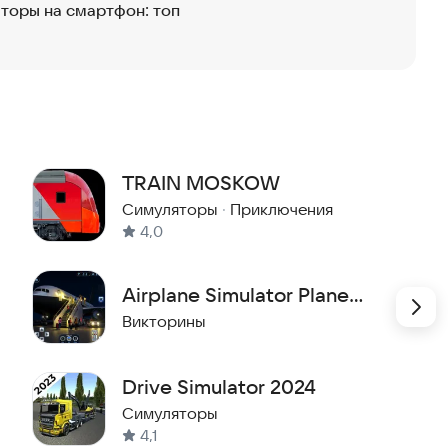
торы на смартфон: топ
очувствовать себя настоящим пилотом и насладиться
обуйте установить приложение прямо сейчас и
TRAIN MOSKOW
Симуляторы
·
Приключения
4,0
Airplane Simulator Plane
Games
Викторины
Drive Simulator 2024
Симуляторы
4,1