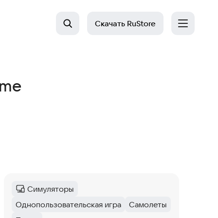
Скачать
RuStore
ame
Симуляторы
Категория
:
Однопользовательская игра
Самолеты
Тег
:
Тег
: