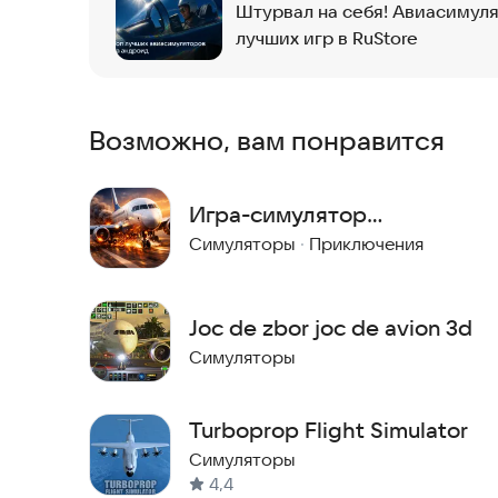
Штурвал на себя! Авиасимуля
лучших игр в RuStore
Это захватывающее приложение позволит вам п
реалистичным опытом посадки самолета. Попр
начните свой полет!
Возможно, вам понравится
Игра-симулятор
аварийной посадки
Симуляторы
·
Приключения
самолета
Joc de zbor joc de avion 3d
Симуляторы
Turboprop Flight Simulator
Симуляторы
4,4