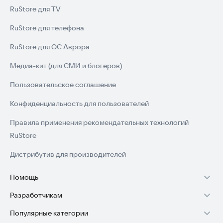
RuStore для TV
RuStore для телефона
RuStore для ОС Аврора
Медиа-кит (для СМИ и блогеров)
Пользовательское соглашение
Конфиденциальность для пользователей
Правила применения рекомендательных технологий
RuStore
Дистрибутив для производителей
Помощь
Разработчикам
Установка RuStore на TV
Популярные категории
Зарабатывать с RuStore
Установка RuStore на телефон