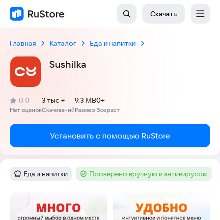
Скачать
Главная
Каталог
Еда и напитки
Sushilka
(
)
0,0
3 тыс +
9.3 MB
0+
Рейтинг:
Нет оценок
Скачиваний
Размер
Возраст
:
:
:
Установить с помощью RuStore
Еда и напитки
Проверено вручную и антивирусом
Категория
:
Тег
:
Скриншоты