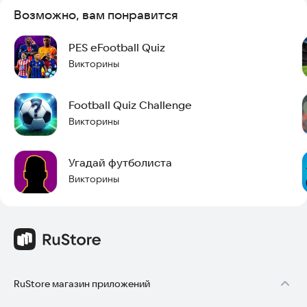
◉ Режим викторины с ограничением по времени для
Возможно, вам понравится
дополнительной сложности
PES eFootball Quiz
◉ Чистый и простой в использовании интерфейс
Викторины
◉ Идеально подходит для всех возрастов и уровней
мастерства
Football Quiz Challenge
Викторина на английском языке!
Викторины
Независимо от того, являетесь ли вы преданным фанатом
или только начинаете играть, Football Genius Quiz — это ваш
Угадай футболиста
шанс проверить свои навыки и узнать новые факты.
Викторины
Загрузите сейчас и покажите миру свой футбольный IQ!
RuStore магазин приложений