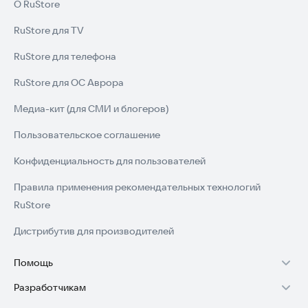
О RuStore
RuStore для TV
RuStore для телефона
RuStore для ОС Аврора
Медиа-кит (для СМИ и блогеров)
Пользовательское соглашение
Конфиденциальность для пользователей
Правила применения рекомендательных технологий
RuStore
Дистрибутив для производителей
Помощь
Разработчикам
Установка RuStore на TV