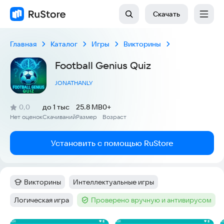
Скачать
Главная
Каталог
Игры
Викторины
Football Genius Quiz
JONATHANLY
(
)
0,0
до 1 тыс
25.8 MB
0+
Рейтинг:
Нет оценок
Скачиваний
Размер
Возраст
:
:
:
Установить с помощью RuStore
Викторины
Интеллектуальные игры
Категория
:
Тег
:
Логическая игра
Проверено вручную и антивирусом
Тег
:
Тег
: