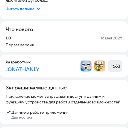
любителей футбола!
Читать дальше
По всем вопросам свяжитесь с нами по адресу:
oussamax.aazmi@gmail.com
Что нового
Это приложение наполнено захватывающими вопросами о:
Версия:
Дата:
1.0
16 мая 2025
◉ Легендарных игроках и командах
Первая версия
◉ Истории чемпионатов мира
Разработчик
◉ Знаменитые голы и матчи
+
663
JONATHANLY
◉ Клубные и международные рекорды
◉ Современные знания о футболе
Запрашиваемые данные
Приложение может запрашивать доступ к данным и
🧠 Особенности:
функциям устройства для работы отдельных возможностей
◉ Сотни вопросов о футболе
Данные о работе приложения
Диагностика
◉ Несколько уровней сложности