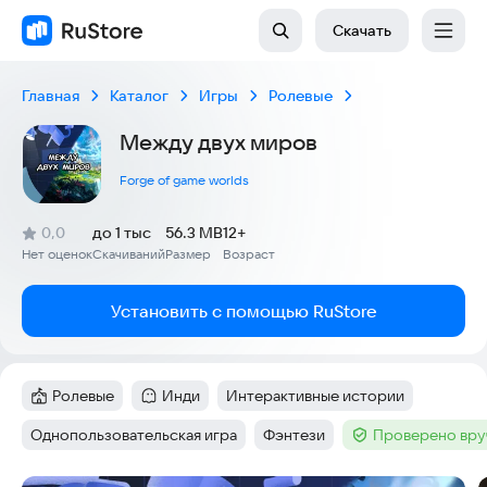
Скачать
Главная
Каталог
Игры
Ролевые
Между двух миров
Forge of game worlds
(
)
0,0
до 1 тыс
56.3 MB
12+
Рейтинг:
Нет оценок
Скачиваний
Размер
Возраст
:
:
:
Установить с помощью RuStore
Ролевые
Инди
Интерактивные истории
Категория
:
Категория
:
Тег
:
Однопользовательская игра
Фэнтези
Проверено вру
Тег
:
Тег
:
Тег
: