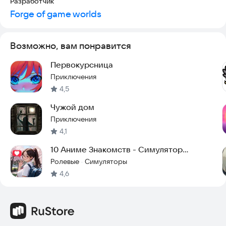
Разработчик
Forge of game worlds
Возможно, вам понравится
Первокурсница
Приключения
4,5
Чужой дом
Приключения
4,1
10 Аниме Знакомств - Симулятор
Свиданий
Ролевые
Симуляторы
·
4,6