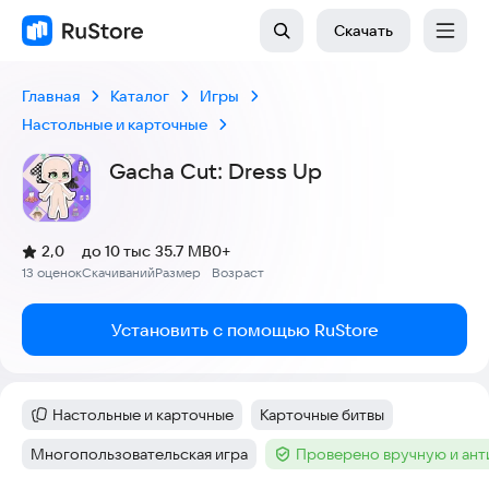
Скачать
Главная
Каталог
Игры
Настольные и карточные
Gacha Cut: Dress Up
(
)
2,0
до 10 тыс
35.7 MB
0+
Рейтинг:
13 оценок
Скачиваний
Размер
Возраст
:
:
:
Установить с помощью RuStore
Настольные и карточные
Карточные битвы
Категория
:
Тег
:
Многопользовательская игра
Проверено вручную и ан
Тег
:
Тег
: