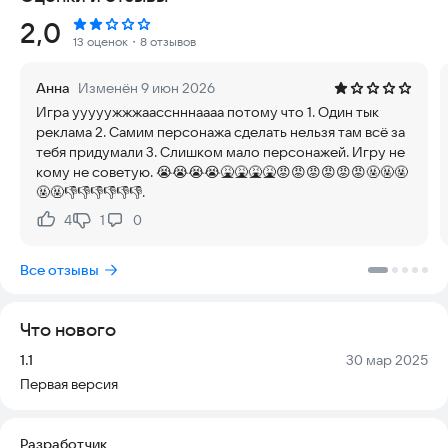
для творчества:
Рейтинг:
2,0
* Получайте и делитесь уникальными кодами OC из
13 оценок
・8 отзывов
популярных игр серии Gacha, включая Gacha Club.
* Открывайте доступ к другим модификациям Gacha и
Анна
Изменён 9 июн 2026
анимированным позам из Gacha Life 2.
Игра ууууужжжаасснннаааа потому что 1. Один тык
* Создавайте собственные наряды, добавляйте их в
реклама 2. Самим персонажа сделать нельзя там всё за
избранное и делитесь ими с друзьями.
тебя придумали 3. Слишком мало персонажей. Игру не
кому не советую. 😭😭😭😭🤮🤮🤮🤮😡😡😡😡😡😡🤬🤬🤬
Игра предлагает простой и интуитивный интерфейс,
🤬🤬👎👎👎👎👎👎.
который позволяет легко ориентироваться в меню и быстро
находить нужные элементы. Вы можете
4
1
0
Нравится:
Не нравится:
экспериментировать с разными стилями одежды и
персонажей, не беспокоясь о сложностях управления.
Все отзывы
Попробуйте установить «Gacha Cut: Dress Up» прямо сейчас
и начните создавать свои уникальные образы!
Что нового
Версия:
Дата:
1.1
30 мар 2025
Первая версия
Разработчик