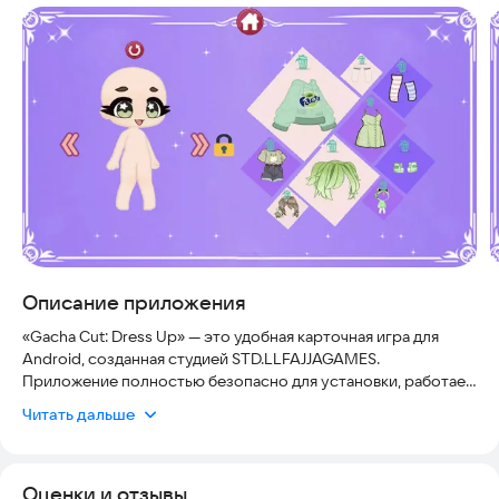
Скриншоты
Описание приложения
«Gacha Cut: Dress Up» — это удобная карточная игра для
Android, созданная студией STD.LLFAJJAGAMES.
Приложение полностью безопасно для установки, работает
стабильно на современных смартфонах и регулярно
Читать дальше
обновляется, чтобы вы всегда могли пользоваться
актуальными функциями.
Оценки и отзывы
В этом приложении вы найдете множество возможностей