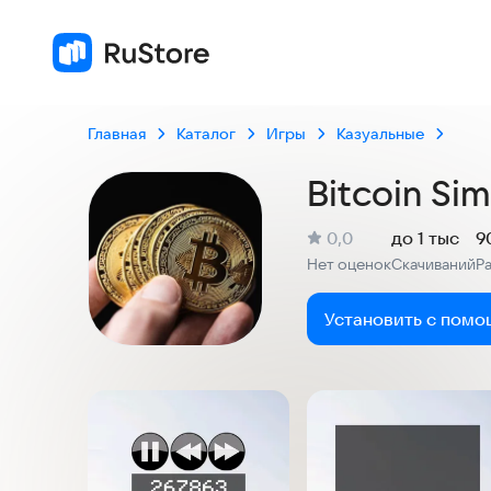
Главная
Каталог
Игры
Казуальные
Bitcoin Sim
(
)
0,0
до 1 тыс
9
Рейтинг:
Нет оценок
Скачиваний
Р
:
:
Установить с помо
Скриншоты