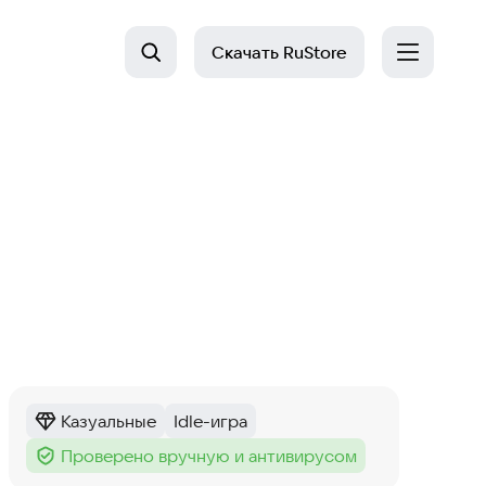
Скачать
RuStore
Казуальные
Idle-игра
Категория
:
Тег
:
Проверено вручную и антивирусом
Тег
: