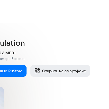
ulation
0.6 MB
0+
азмер
Возраст
:
щью RuStore
Открыть на смартфоне