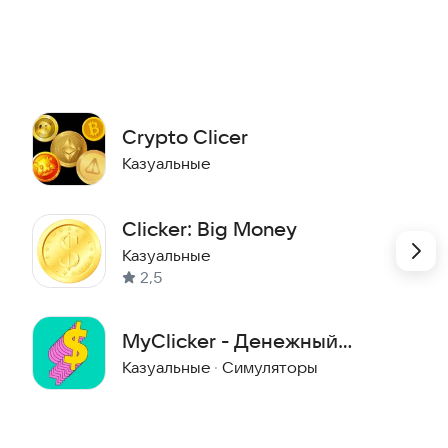
Crypto Clicer
Казуальные
ется финансовым сервисом.
Clicker: Big Money
Казуальные
2,5
MyClicker - Денежный
кликер
Казуальные
·
Симуляторы