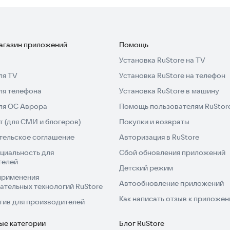
магазин приложений
Помощь
Установка RuStore на TV
ля TV
Установка RuStore на телефон
ля телефона
Установка RuStore в машину
для ОС Аврора
Помощь пользователям RuStor
 (для СМИ и блогеров)
Покупки и возвраты
тельское соглашение
Авторизация в RuStore
циальность для
Сбой обновления приложений
телей
Детский режим
применения
Автообновление приложений
ательных технологий RuStore
Как написать отзыв к приложе
тив для производителей
ые категории
Блог RuStore