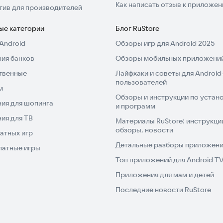
Как написать отзыв к приложе
тив для производителей
ые категории
Блог RuStore
Android
Обзоры игр для Android 2025
ия банков
Обзоры мобильных приложений
твенные
Лайфхаки и советы для Android
пользователей
м
Обзоры и инструкции по устано
ия для шопинга
и программ
ия для ТВ
Материалы RuStore: инструкци
обзоры, новости
атных игр
Детальные разборы приложений
латные игры
Топ приложений для Android T
Приложения для мам и детей
Последние новости RuStore