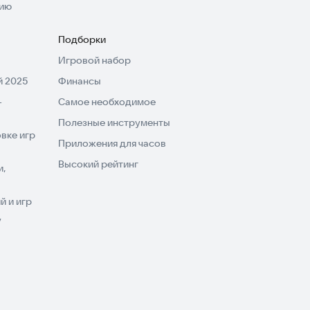
нию
Подборки
Игровой набор
 2025
Финансы
-
Самое необходимое
Полезные инструменты
вке игр
Приложения для часов
Высокий рейтинг
и,
 и игр
V