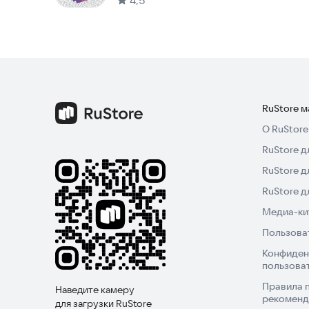
4,5
RuStore 
О RuStore
RuStore д
RuStore д
RuStore 
Медиа-кит
Пользова
Конфиден
пользова
Правила 
Наведите камеру
рекоменд
для загрузки RuStore