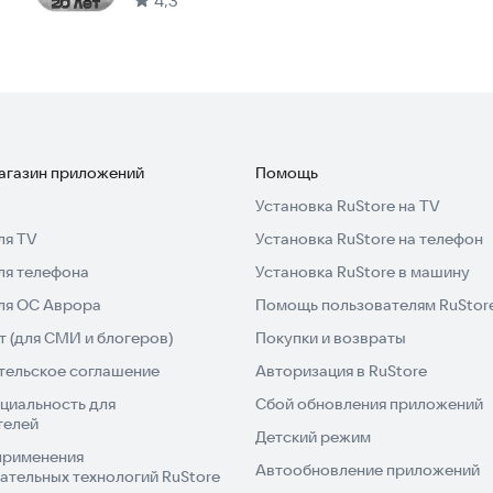
4,3
магазин приложений
Помощь
Установка RuStore на TV
ля TV
Установка RuStore на телефон
ля телефона
Установка RuStore в машину
для ОС Аврора
Помощь пользователям RuStor
 (для СМИ и блогеров)
Покупки и возвраты
тельское соглашение
Авторизация в RuStore
циальность для
Сбой обновления приложений
телей
Детский режим
применения
Автообновление приложений
ательных технологий RuStore