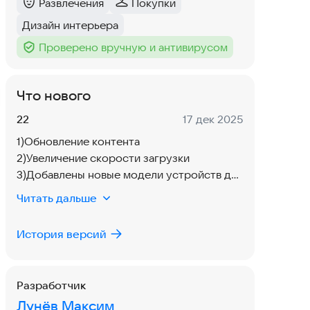
Развлечения
Покупки
Категория
:
Категория
:
Дизайн интерьера
Тег
:
Проверено вручную и антивирусом
Тег
:
Что нового
Версия:
Дата:
22
17 дек 2025
1)Обновление контента
2)Увеличение скорости загрузки
3)Добавлены новые модели устройств для
просмотра
Читать дальше
История версий
Разработчик
Лунёв Максим