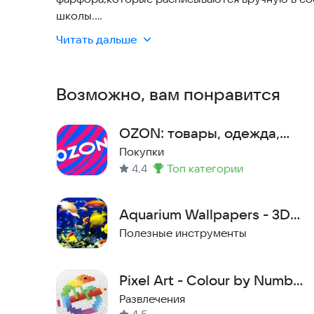
школы.
Просматривайте дополненную реальность на н
Читать дальше
приложения ART-VIA .
Даже если вы не находитесь в музее вы может
фарфоровых тарелках у нас на сайте:
https://art
Возможно, вам понравится
OZON: товары, одежда,
билеты
Покупки
4,4
топ категории
Метка
:
Aquarium Wallpapers - 3D
Аквариум Живые Обои
Полезные инструменты
Pixel Art - Colour by Number
Book
Развлечения