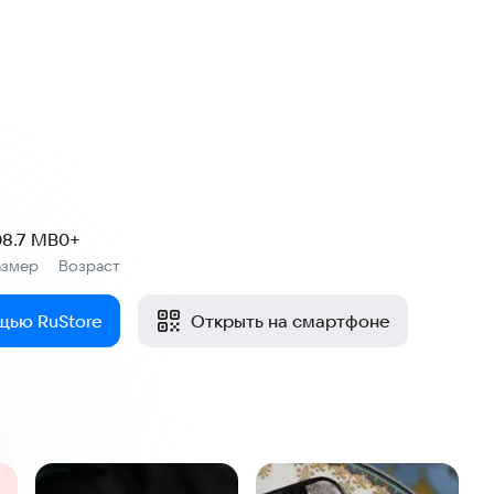
08.7 MB
0+
азмер
Возраст
:
щью RuStore
Открыть на смартфоне