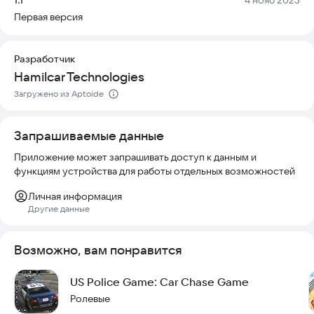
беспокоясь о приватности. Черно-белый стиль
Первая версия
иллюстраций создает атмосферу ностальгии, а
разнообразные карты и легендарные автомобили добавляют
глубину игровому процессу. Управление интуитивно
Разработчик
понятное, а уровень сложности адаптируется под ваш опыт.
Hamilcar Technologies
Установите игру и отправляйтесь в опасное путешествие,
где каждый поворот может стать последним.
Загружено из Aptoide
Запрашиваемые данные
Приложение может запрашивать доступ к данным и
функциям устройства для работы отдельных возможностей
Личная информация
Другие данные
Возможно, вам понравится
US Police Game: Car Chase Game
Ролевые