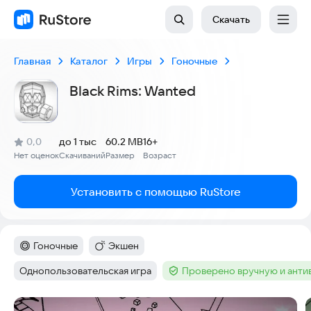
Скачать
Главная
Каталог
Игры
Гоночные
Black Rims: Wanted
(
)
0,0
до 1 тыс
60.2 MB
16+
Рейтинг:
Нет оценок
Скачиваний
Размер
Возраст
:
:
:
Установить с помощью RuStore
Гоночные
Экшен
Категория
:
Категория
:
Однопользовательская игра
Проверено вручную и ант
Тег
:
Тег
:
Скриншоты