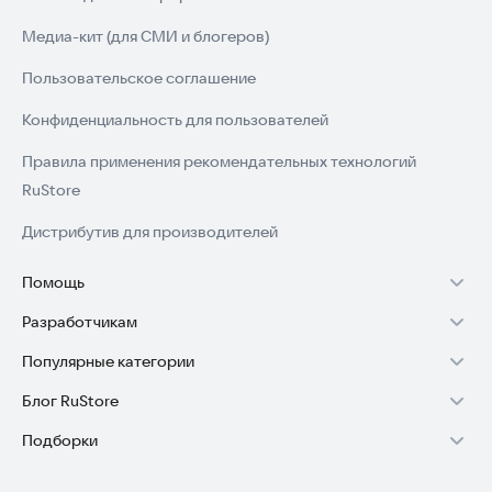
Медиа-кит (для СМИ и блогеров)
Пользовательское соглашение
Конфиденциальность для пользователей
Правила применения рекомендательных технологий
RuStore
Дистрибутив для производителей
Помощь
Разработчикам
Установка RuStore на TV
Популярные категории
Зарабатывать с RuStore
Установка RuStore на телефон
Блог RuStore
Игры для Android
Стать разработчиком
Установка RuStore в машину
Подборки
Обзоры игр для Android 2025
Приложения банков
Доступ к RuStore Консоль
Помощь пользователям RuStore
Игровой набор
Обзоры мобильных приложений 2025
Государственные
RuStore SDK (документация)