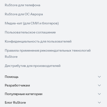
RuStore для телефона
RuStore для ОС Аврора
Медиа-кит (для СМИ и блогеров)
Пользовательское соглашение
Конфиденциальность для пользователей
Правила применения рекомендательных технологий
RuStore
Дистрибутив для производителей
Помощь
Разработчикам
Установка RuStore на TV
Популярные категории
Зарабатывать с RuStore
Установка RuStore на телефон
Блог RuStore
Игры для Android
Стать разработчиком
Установка RuStore в машину