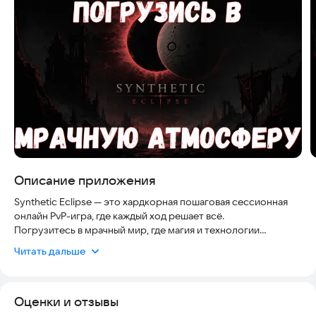
Скриншоты
Описание приложения
Synthetic Eclipse — это хардкорная пошаговая сессионная
онлайн PvP-игра, где каждый ход решает всё.
Погрузитесь в мрачный мир, где магия и технологии
столкнулись в смертельной схватке, и станьте частью
Читать дальше
эпической борьбы за выживание.
Погрузитесь в мрачный постапокалипсис:
Оценки и отзывы
Теперь мир лежит в руинах, а магия, ставшая последним