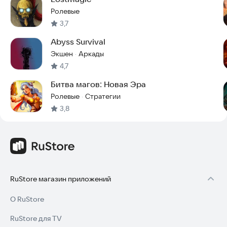
Ролевые
3,7
Abyss Survival
Экшен
Аркады
·
4,7
Битва магов: Новая Эра
Ролевые
Стратегии
·
3,8
RuStore магазин приложений
О RuStore
RuStore для TV