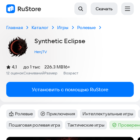
Скачать
Главная
Каталог
Игры
Ролевые
Synthetic Eclipse
HenjTV
(
)
4,1
до 1 тыс
226.3 MB
16+
Рейтинг:
12 оценок
Скачиваний
Размер
Возраст
:
:
:
Установить с помощью RuStore
Ролевые
Приключения
Интеллектуальные игры
Категория
:
Категория
:
Тег
:
Пошаговая ролевая игра
Тактические игры
Проверено
Тег
:
Тег
:
Тег
: