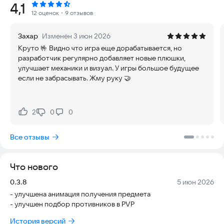
Рейтинг:
4,1
шансом на выживание, одновременно обернулась
12 оценок
・9 отзывов
проклятием. ИИ, стремясь понять природу этой силы и
создать её искусственный аналог, безжалостно охотится на
Захар
Изменён 3 июн 2026
магов. Пойманных заставляют сражаться на стороне
Круто 🤟 Видно что игра еще дорабатывается, но
андроидов против своих собратьев, их воля сломлена, а
разработчик регулярно добавляет новые плюшки,
разум искажён. Среди разрушенных городов выжившие маги
улучшает механики и визуал. У игры большое будущее
отчаянно цепляются за свою человечность, борются за
если не забрасывать. Жму руку 🤝
право быть собой и верят в возможность вернуть
утраченный мир.
Глубокий и стратегический геймплей
2
0
0
Нравится:
Не нравится:
Пять основных действий: В каждом раунде вы выбираете
Все отзывы
одно из пяти действий, каждое из которых имеет свои
преимущества и недостатки. Это создаёт динамичную и
непредсказуемую борьбу, где каждый ход может стать
Что нового
решающим.
Версия:
Дата:
0.3.8
5 июн 2026
Уникальные герои: В игре доступно пять уникальных героев,
- улучшена анимация получения предмета
каждый со своими характеристиками и стилем игры. Их
- улучшен подбор противников в PVP
истории развиваются параллельно, создавая захватывающий
сюжет.
История версий