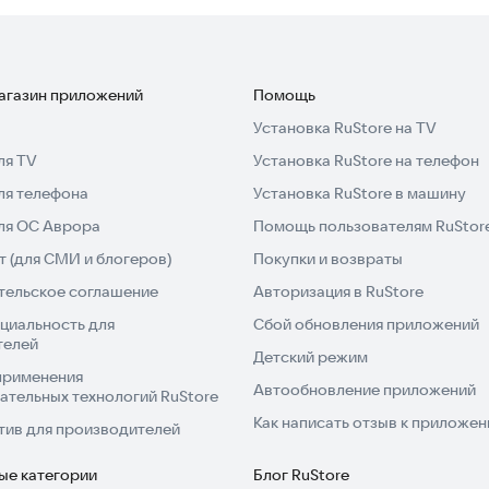
магазин приложений
Помощь
Установка RuStore на TV
ля TV
Установка RuStore на телефон
ля телефона
Установка RuStore в машину
для ОС Аврора
Помощь пользователям RuStor
 (для СМИ и блогеров)
Покупки и возвраты
тельское соглашение
Авторизация в RuStore
циальность для
Сбой обновления приложений
телей
Детский режим
применения
Автообновление приложений
ательных технологий RuStore
Как написать отзыв к приложе
тив для производителей
ые категории
Блог RuStore