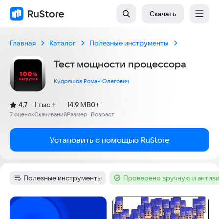
Скачать
Главная
Каталог
Полезные инструменты
Тест мощности процессора
Кудряшов Роман Олегович
(
)
4,7
1 тыс +
14.9 MB
0+
Рейтинг:
7 оценок
Скачиваний
Размер
Возраст
:
:
:
Установить с помощью RuStore
Полезные инструменты
Проверено вручную и антив
Категория
:
Тег
:
Скриншоты