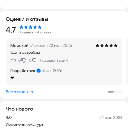
Оценки и отзывы
Рейтинг:
4,7
7 оценок
・4 отзыва
Морской
Изменён 22 июл 2026
Удачи разрабам
0
0
1
комментарий
Нравится:
Не нравится:
Разработчик
6 авг 2026
❤️
Все отзывы
Что нового
Версия:
Дата:
4.0
24 июн 2024
Изменены текстуры