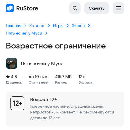
Скачать
Главная
Каталог
Игры
Экшен
Пять ночей у Муси
Возрастное ограничение
Пять ночей у Муси
Рейтинг: 4,8, 12 оценок
Скачиваний: до 10 тыс
Размер файла: 415.7 MB
Возрастное ограничение: 415.7 MB
4,8
до 10 тыс
415.7 MB
12+
12 оценок
Скачиваний
Размер
Возраст
Возраст 12+
Умеренное насилие, страшные сцены,
непристойный контент. Не рекомендуются
детям до 12 лет