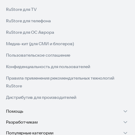
RuStore для TV
RuStore для телефона
RuStore для ОС Аврора
Медиа-кит (для СМИ и блогеров)
Пользовательское соглашение
Конфиденциальность для пользователей
Правила применения рекомендательных технологий
RuStore
Дистрибутив для производителей
Помощь
Разработчикам
Установка RuStore на TV
Популярные категории
Зарабатывать с RuStore
Установка RuStore на телефон