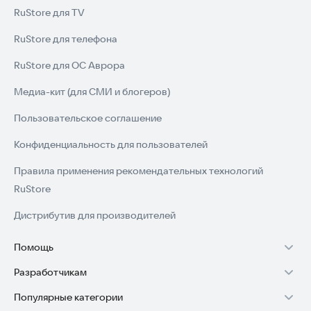
RuStore для TV
RuStore для телефона
RuStore для ОС Аврора
Медиа-кит (для СМИ и блогеров)
Пользовательское соглашение
Конфиденциальность для пользователей
Правила применения рекомендательных технологий
RuStore
Дистрибутив для производителей
Помощь
Разработчикам
Установка RuStore на TV
Популярные категории
Зарабатывать с RuStore
Установка RuStore на телефон