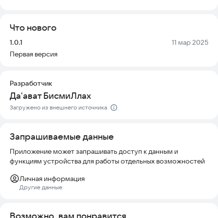
произношению.
Что нового
Пусть Аллах вознаградит всех, кто способствует
распространению этого приложения.
Версия:
Дата:
1.0.1
11 мар 2025
Пусть Аллах облегчит нам молитву и сделает нас
Первая версия
искренними поклонниками только Ему.
*Примечание: Приложение полностью безопасно, работает
Разработчик
без интернета и актуально для современных устройств.*
Да'ават БисмиЛлах
Попробуйте установить приложение прямо сейчас.
Загружено из внешнего источника
Запрашиваемые данные
Приложение может запрашивать доступ к данным и
функциям устройства для работы отдельных возможностей
Личная информация
Другие данные
Возможно, вам понравится