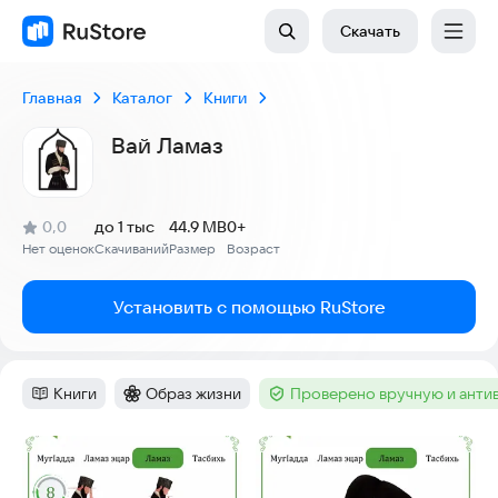
Скачать
Главная
Каталог
Книги
Вай Ламаз
(
)
0,0
до 1 тыс
44.9 MB
0+
Рейтинг:
Нет оценок
Скачиваний
Размер
Возраст
:
:
:
Установить с помощью RuStore
Книги
Образ жизни
Проверено вручную и анти
Категория
:
Категория
:
Тег
:
Скриншоты