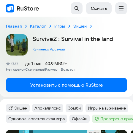
Скачать
Главная
Каталог
Игры
Экшен
SurviveZ : Survival in the land
Кучменко Арсений
(
)
0,0
до 1 тыс
40.9 MB
12+
Рейтинг:
Нет оценок
Скачиваний
Размер
Возраст
:
:
:
Установить с помощью RuStore
Экшен
Апокалипсис
Зомби
Игры на выживание
Категория
:
Тег
:
Тег
:
Тег
:
Однопользовательская игра
Офлайн
Проверено вруч
Тег
:
Тег
:
Тег
: