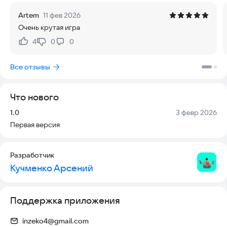
Artem
11 фев 2026
Очень крутая игра
4
0
0
Нравится:
Не нравится:
Все отзывы
Что нового
Версия:
Дата:
1.0
3 февр 2026
Первая версия
Разработчик
Кучменко Арсений
Поддержка приложения
inzeko4@gmail.com