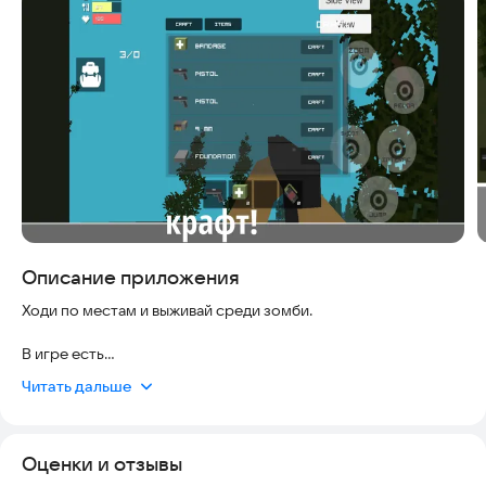
Скриншоты
Описание приложения
Ходи по местам и выживай среди зомби.
В игре есть
Читать дальше
Два вида зомби
Пять персонажей для выбора, У КАЖДОГО СВОЙ
Оценки и отзывы
НАЧАЛЬНЫЙ НАБОР🤩