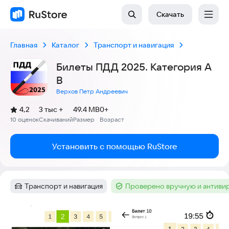
Скачать
Главная
Каталог
Транспорт и навигация
Билеты ПДД 2025. Категория A
B
Верхов Петр Андреевич
(
)
4,2
3 тыс +
49.4 MB
0+
Рейтинг:
10 оценок
Скачиваний
Размер
Возраст
:
:
:
Установить с помощью RuStore
Транспорт и навигация
Проверено вручную и антиви
Категория
:
Тег
:
Скриншоты