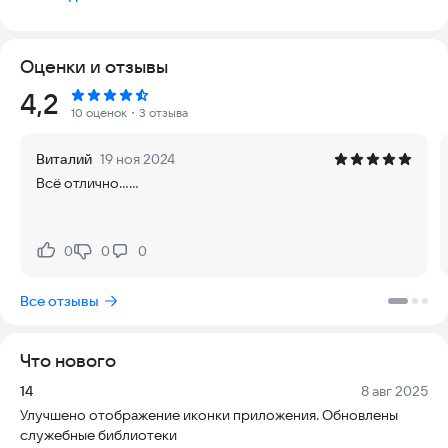
в ГИБДД по категориям A, A1, B, B1, M. Все билеты
соответствуют билетам в ГИБДД от 1.09.2023. Актуальность
билетов проверяется ежемесячно.
Оценки и отзывы
В приложении представлено несколько различных
Рейтинг:
4,2
способов изучения экзаменационных билетов. Есть
10 оценок
・3 отзыва
возможность изучать билеты по их номерам, просматривать
подсказки, узнавать правильные ответы. Есть режим
Виталий
19 ноя 2024
максимально приближенный к форме экзамена. Так же есть
Всё отлично......
возможность проверять свои знания на случайно собранных
из разных билетов вопросах.
0
0
0
Нравится:
Не нравится:
Все отзывы
Что нового
Версия:
Дата:
14
8 авг 2025
Улучшено отображение иконки приложения. Обновлены
служебные библиотеки