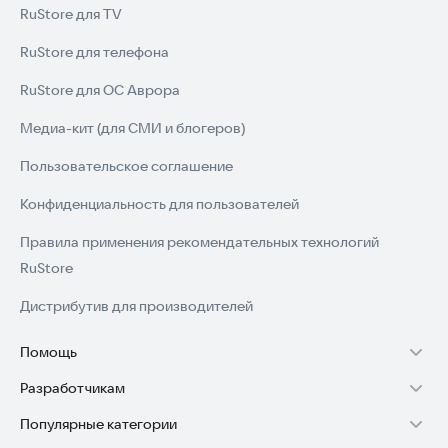
RuStore для TV
RuStore для телефона
RuStore для ОС Аврора
Медиа-кит (для СМИ и блогеров)
Пользовательское соглашение
Конфиденциальность для пользователей
Правила применения рекомендательных технологий
RuStore
Дистрибутив для производителей
Помощь
Разработчикам
Установка RuStore на TV
Популярные категории
Зарабатывать с RuStore
Установка RuStore на телефон