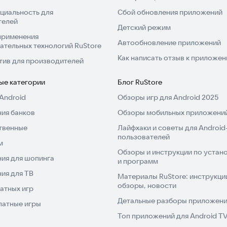
циальность для
Сбой обновления приложений
телей
Детский режим
применения
Автообновление приложений
ательных технологий RuStore
Как написать отзыв к приложе
тив для производителей
ые категории
Блог RuStore
Android
Обзоры игр для Android 2025
ия банков
Обзоры мобильных приложений
твенные
Лайфхаки и советы для Android
пользователей
м
Обзоры и инструкции по устано
ия для шопинга
и программ
ия для ТВ
Материалы RuStore: инструкци
обзоры, новости
атных игр
Детальные разборы приложений
латные игры
Топ приложений для Android T