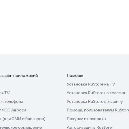
магазин приложений
Помощь
Установка RuStore на TV
ля TV
Установка RuStore на телефон
ля телефона
Установка RuStore в машину
для ОС Аврора
Помощь пользователям RuStor
 (для СМИ и блогеров)
Покупки и возвраты
тельское соглашение
Авторизация в RuStore