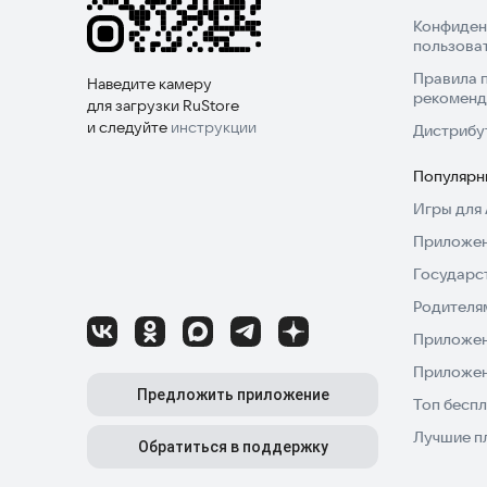
Конфиден
пользова
Правила 
Наведите камеру
рекоменд
для загрузки RuStore
и следуйте
инструкции
Дистрибу
Популярн
Игры для 
Приложен
Государс
Родителя
Приложен
Приложен
Предложить приложение
Топ беспл
Лучшие п
Обратиться в поддержку