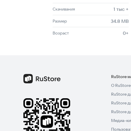
1 тыс +
Скачивания
34.8 MB
Размер
0+
Возраст
RuStore 
О RuStore
RuStore д
RuStore д
RuStore 
Медиа-кит
Пользова