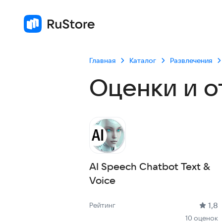
Главная
Каталог
Развлечения
Оценки и о
AI Speech Chatbot Text &
Voice
Рейтинг: 1,8, 10 оценок
Скачиваний: 1 тыс +
Размер файла: 34.8 MB
Возрастное ограничение: 34.8 MB
1,8
Рейтинг
10 оценок