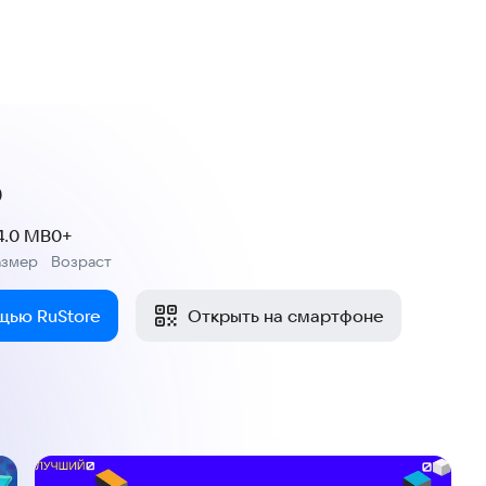
p
4.0 MB
0+
азмер
Возраст
:
щью RuStore
Открыть на смартфоне