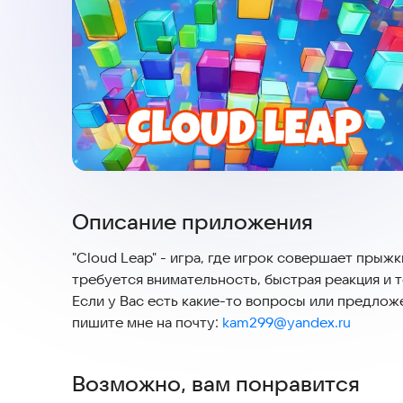
Описание приложения
"Cloud Leap" - игра, где игрок совершает прыжки по движущимся платформам. Для успеха в игре
требуется внимательность, быстрая реакция и 
Если у Вас есть какие-то вопросы или предлож
пишите мне на почту:
kam299@yandex.ru
Возможно, вам понравится