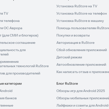
Установка RuStore на TV
ля TV
Установка RuStore на телефон
ля телефона
Установка RuStore в машину
для ОС Аврора
Помощь пользователям RuStor
 (для СМИ и блогеров)
Покупки и возвраты
тельское соглашение
Авторизация в RuStore
циальность для
Сбой обновления приложений
телей
Детский режим
применения
Автообновление приложений
ательных технологий RuStore
Как написать отзыв к приложе
тив для производителей
ые категории
Блог RuStore
Android
Обзоры игр для Android 2025
ия банков
Обзоры мобильных приложений
твенные
Лайфхаки и советы для Android