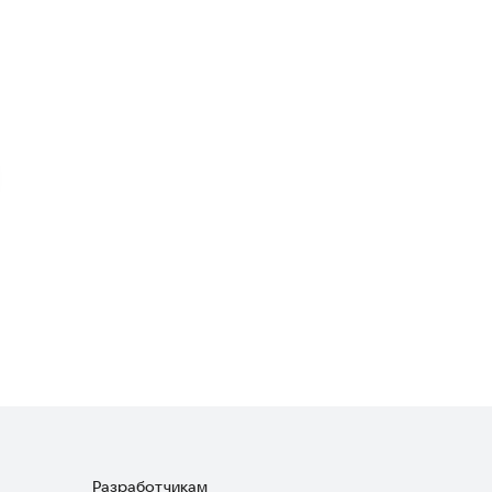
Обби: Лестница к Успеху!
Казуальные
·
Аркады
Прыгун
Аркады
Flick Flow
Аркады
Разработчикам