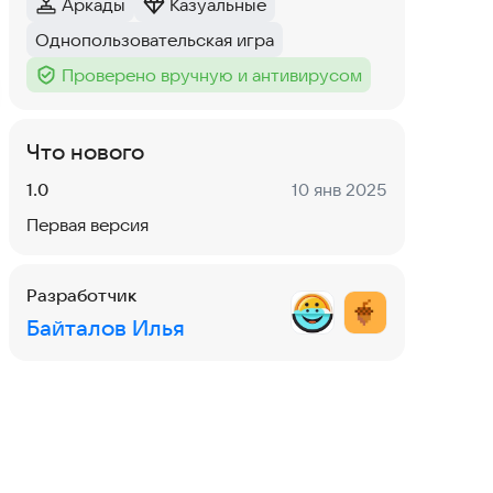
Аркады
Казуальные
Категория
:
Категория
:
Однопользовательская игра
Тег
:
Проверено вручную и антивирусом
Тег
:
Что нового
Версия:
Дата:
1.0
10 янв 2025
Первая версия
Разработчик
Байталов Илья