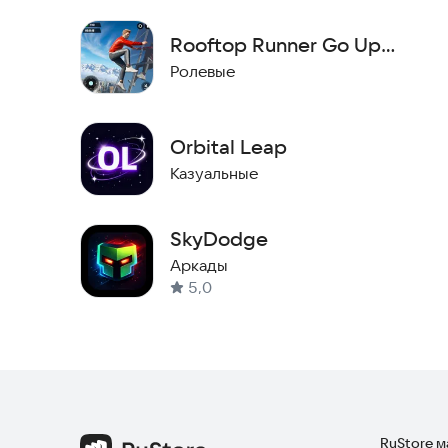
Rooftop Runner Go Up
Parkour
Ролевые
Orbital Leap
Казуальные
SkyDodge
Аркады
5,0
RuStore 