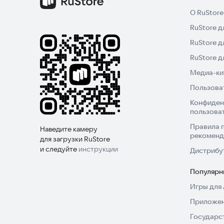
О RuStore
RuStore д
RuStore д
RuStore 
Медиа-кит
Пользова
Конфиден
пользова
Правила 
Наведите камеру
рекоменд
для загрузки RuStore
и следуйте
инструкции
Дистрибу
Популярн
Игры для 
Приложен
Государс