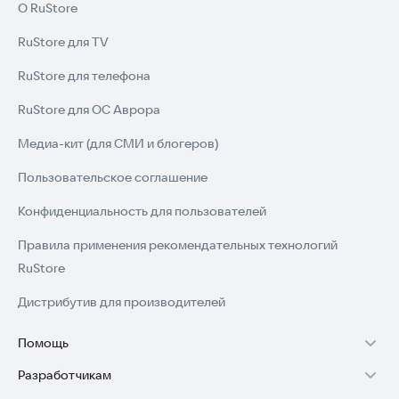
О RuStore
RuStore для TV
RuStore для телефона
RuStore для ОС Аврора
Медиа-кит (для СМИ и блогеров)
Пользовательское соглашение
Конфиденциальность для пользователей
Правила применения рекомендательных технологий
RuStore
Дистрибутив для производителей
Помощь
Разработчикам
Установка RuStore на TV