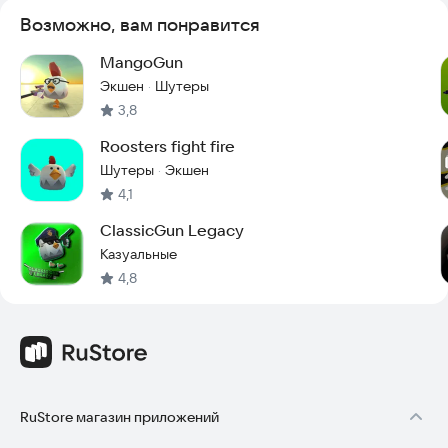
Возможно, вам понравится
MangoGun
Экшен
Шутеры
·
3,8
Roosters fight fire
Шутеры
Экшен
·
4,1
ClassicGun Legacy
Казуальные
4,8
RuStore магазин приложений