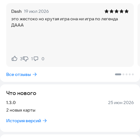
Командные онлайн-бои
Dash
19 июл 2026
Поиск игры через сеть
это жестоко но крутая игра она ни игра по легенда
ДААА
Вертолёты с возможностью стрельбы
Строительство объектов на карте
Смена скинов квадратного кота
3
1
0
Нравится:
Не нравится:
Система монет
Все отзывы
Сохранение прогресса
Что нового
Версия:
Дата:
1.3.0
25 июн 2026
2 новых карты
История версий