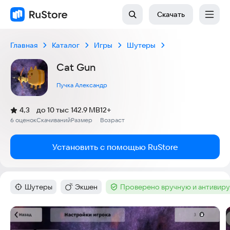
Скачать
Главная
Каталог
Игры
Шутеры
Cat Gun
Пучка Александр
(
)
4,3
до 10 тыс
142.9 MB
12+
Рейтинг:
6 оценок
Скачиваний
Размер
Возраст
:
:
:
Установить с помощью RuStore
Шутеры
Экшен
Проверено вручную и антивир
Категория
:
Категория
:
Тег
:
Скриншоты