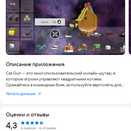
Описание приложения
Cat Gun — это многопользовательский онлайн-шутер, в
котором игроки управляют квадратными котами.
Сражайтесь в командных боях, используйте вертолёты для
атаки с воздуха, стройте укрытия и объекты на картах,
Читать дальше
меняйте скины персонажа. Прогресс сохраняется, а монеты
копятся для новых покупок. Игра работает по сети — ищите
соперников и участвуйте в битвах.
Оценки и отзывы
Что есть в игре:
Рейтинг:
4,3
6 оценок
・6 отзывов