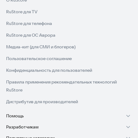
О RuStore
RuStore для TV
RuStore для телефона
RuStore для ОС Аврора
Медиа-кит (для СМИ и блогеров)
Пользовательское соглашение
Конфиденциальность для пользователей
Правила применения рекомендательных технологий
RuStore
Дистрибутив для производителей
Помощь
Разработчикам
Установка RuStore на TV