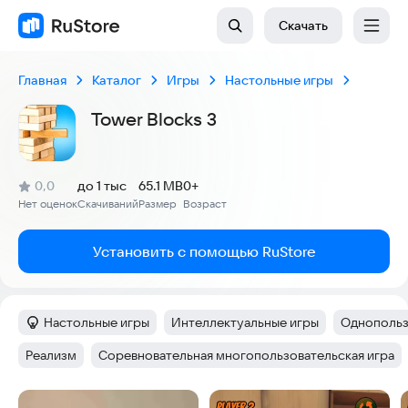
Скачать
Главная
Каталог
Игры
Настольные игры
Tower Blocks 3
(
)
0,0
до 1 тыс
65.1 MB
0+
Рейтинг:
Нет оценок
Скачиваний
Размер
Возраст
:
:
:
Установить с помощью RuStore
Настольные игры
Интеллектуальные игры
Однопольз
Категория
:
Тег
:
Тег
:
Реализм
Соревновательная многопользовательская игра
Тег
:
Тег
:
Скриншоты