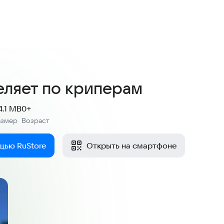
еляет по криперам
4.1 MB
0+
азмер
Возраст
:
щью RuStore
Открыть на смартфоне