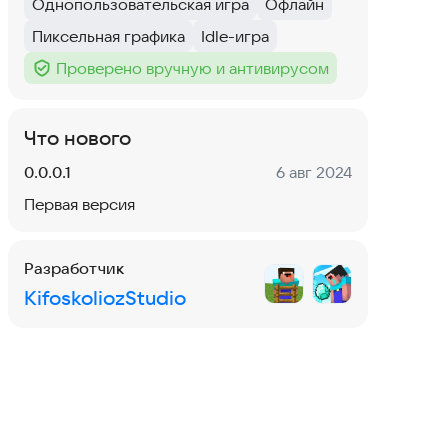
Однопользовательская игра
Офлайн
Тег
:
Тег
:
Пиксельная графика
Idle-игра
Тег
:
Тег
:
Проверено вручную и антивирусом
Тег
:
Что нового
Версия:
Дата:
0.0.0.1
6 авг 2024
Первая версия
Разработчик
KifoskoliozStudio