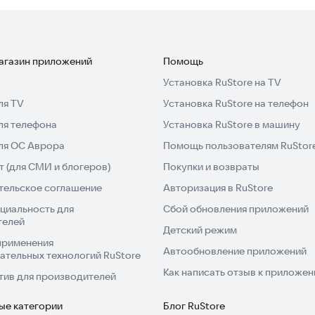
магазин приложений
Помощь
Установка RuStore на TV
ля TV
Установка RuStore на телефон
ля телефона
Установка RuStore в машину
для ОС Аврора
Помощь пользователям RuStor
 (для СМИ и блогеров)
Покупки и возвраты
тельское соглашение
Авторизация в RuStore
циальность для
Сбой обновления приложений
телей
Детский режим
применения
Автообновление приложений
ательных технологий RuStore
Как написать отзыв к приложе
тив для производителей
ые категории
Блог RuStore