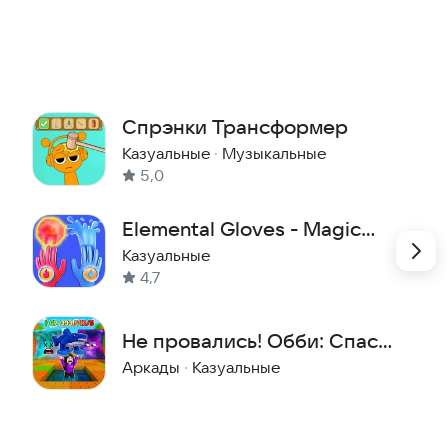
u
Спрэнки Трансформер
Казуальные
·
Музыкальные
5,0
Elemental Gloves - Magic
Power
Казуальные
4,7
Не провались! Обби: Спаси
брейнротов!
Аркады
·
Казуальные