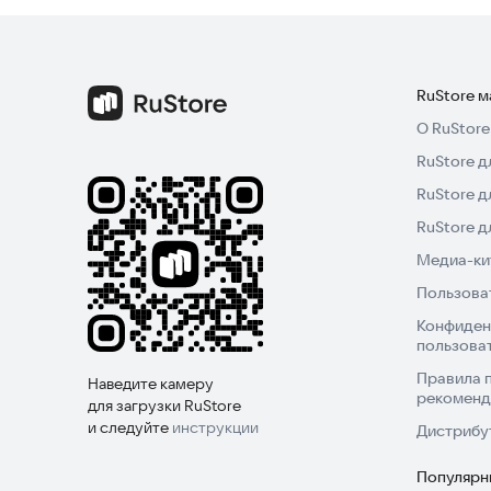
RuStore 
О RuStore
RuStore д
RuStore д
RuStore 
Медиа-кит
Пользова
Конфиден
пользова
Правила 
Наведите камеру
рекоменд
для загрузки RuStore
и следуйте
инструкции
Дистрибу
Популярн