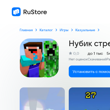
Главная
Каталог
Игры
Казуальные
Нубик стр
(
)
0,0
до 1 тыс
5
Рейтинг:
Нет оценок
Скачиваний
Р
:
:
Установить с помо
Скриншоты