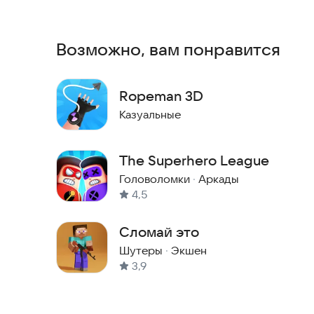
По всем вопросам -
kifoskoliozstudio@yandex.r
Возможно, вам понравится
Ropeman 3D
Казуальные
The Superhero League
Головоломки
·
Аркады
4,5
Сломай это
Шутеры
·
Экшен
3,9