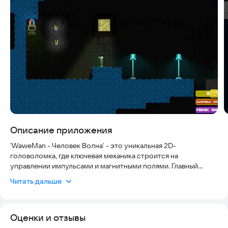
Скриншоты
Описание приложения
'WaweMan - Человек Волна' - это уникальная 2D-
головоломка, где ключевая механика строится на
управлении импульсами и магнитными полями. Главный
герой способен излучать два типа волн: одна притягивает
Читать дальше
или включает поле, а другая — отталкивает и выключает его.
Эти способности позволяют взаимодействовать с
окружающими объектами, решать головоломки и находить
Оценки и отзывы
нестандартные пути прохождения уровней.
Каждый уровень бросает новые испытания: ловушки,