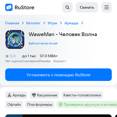
Скачать
Главная
Каталог
Игры
Аркады
WaweMan - Человек Волна
Байсолтанов Асхаб
(
)
0,0
до 1 тыс
37.0 MB
6+
Рейтинг:
Нет оценок
Скачиваний
Размер
Возраст
:
:
:
Установить с помощью RuStore
Аркады
Казуальные
Квесты-головоломки
Категория
:
Категория
:
Тег
:
Офлайн
Платформеры
Проверено вручную и антиви
Тег
:
Тег
:
Тег
: