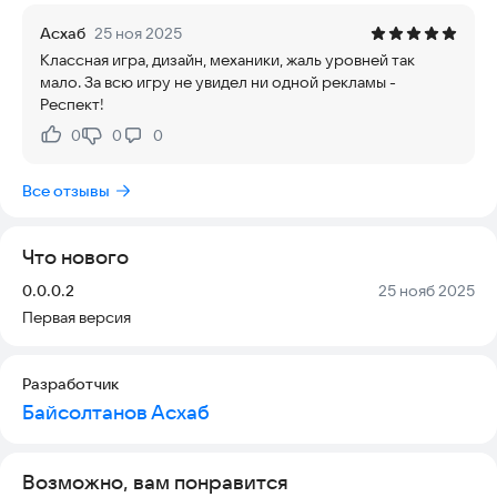
препятствия и предметы, которые реагируют на волны
Асхаб
25 ноя 2025
особым образом. Игроку предстоит комбинировать силу
Классная игра, дизайн, механики, жаль уровней так
импульсов, выбирать правильный момент для активации и
мало. За всю игру не увидел ни одной рекламы -
строить собственную стратегию прохождения.
Респект!
В игре есть встроенный магазин, где можно приобрести
аксессуары, улучшающие характеристики персонажа:
0
0
0
Нравится:
Не нравится:
скорость, силу толчка, дальность волны и другие полезные
параметры.
Все отзывы
'WaweMan - Человек Волна' объединяет физику, логику и
динамику в атмосферной оболочке, создавая увлекательный
опыт для любителей умных и необычных игр.
Что нового
Версия:
Дата:
0.0.0.2
25 нояб 2025
Первая версия
Разработчик
Байсолтанов Асхаб
Возможно, вам понравится