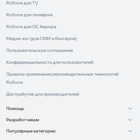
RuStore для TV
RuStore для телефона
RuStore для ОС Аврора
Медиа-кит (для СМИ и блогеров)
Пользовательское соглашение
Конфиденциальность для пользователей
Правила применения рекомендательных технологий
RuStore
Дистрибутив для производителей
Помощь
Разработчикам
Установка RuStore на TV
Популярные категории
Зарабатывать с RuStore
Установка RuStore на телефон