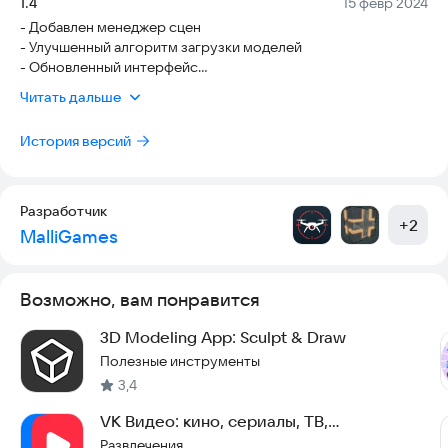
Версия:
Дата:
1.4
15 февр 2024
- Добавлен менеджер сцен
- Улучшенный алгоритм загрузки моделей
- Обновленный интерфейс
- Работа над ошибками
Читать дальше
История версий
Разработчик
+
2
MalliGames
Возможно, вам понравится
3D Modeling App: Sculpt & Draw
Полезные инструменты
3,4
VK Видео: кино, сериалы, ТВ,
мультфильмы и клипы
Развлечения