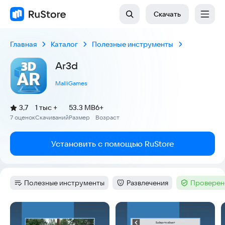
Скачать
Главная
Каталог
Полезные инструменты
Ar3d
MalliGames
(
)
3,7
1 тыс +
53.3 MB
6+
Рейтинг:
7 оценок
Скачиваний
Размер
Возраст
:
:
:
Установить с помощью RuStore
Полезные инструменты
Развлечения
Проверен
Категория
:
Категория
:
Тег
:
Скриншоты