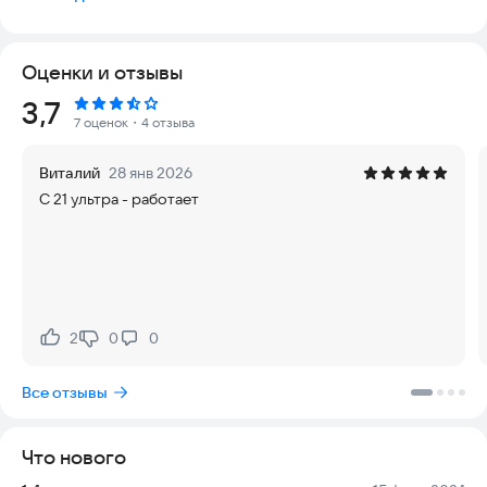
новые уникальные авторские 3д модели.
Разместите модели по указателю маркера на земле. без QR
кодов и прочих картинок. Принцип скачал и сразу
Оценки и отзывы
разместил, ничего лишнего.
Сохраните композиции моделей в сцену.
Рейтинг:
3,7
Запишите видео или фото прямо в приложении и
7 оценок
・4 отзыва
поделитесь с друзьями в соц сетях.
Виталий
28 янв 2026
Для работы приложения требуется наличие arCore.
С 21 ультра - работает
Для работы онлайн галереи требуется постоянное
соединение с интернетом.
2
0
0
Нравится:
Не нравится:
Все отзывы
Что нового