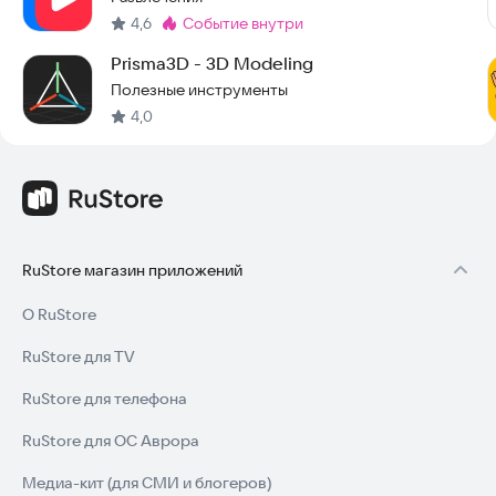
4,6
событие внутри
Метка
:
Prisma3D - 3D Modeling
Полезные инструменты
4,0
RuStore магазин приложений
О RuStore
RuStore для TV
RuStore для телефона
RuStore для ОС Аврора
Медиа-кит (для СМИ и блогеров)