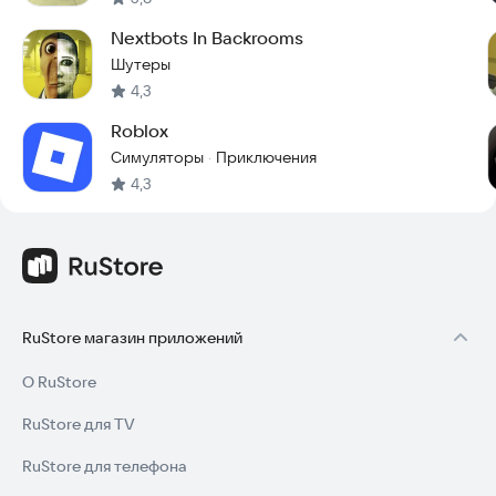
Nextbots In Backrooms
Шутеры
4,3
Roblox
Симуляторы
Приключения
·
4,3
RuStore магазин приложений
О RuStore
RuStore для TV
RuStore для телефона