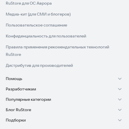
RuStore для ОС Аврора
Медиа-кит (для СМИ и блогеров)
Пользовательское соглашение
Конфиденциальность для пользователей
Правила применения рекомендательных технологий
RuStore
Дистрибутив для производителей
Помощь
Разработчикам
Установка RuStore на TV
Популярные категории
Зарабатывать с RuStore
Установка RuStore на телефон
Блог RuStore
Игры для Android
Стать разработчиком
Установка RuStore в машину
Подборки
Обзоры игр для Android 2025
Приложения банков
Доступ к RuStore Консоль
Помощь пользователям RuStore