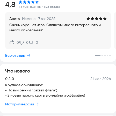
Рейтинг:
4,8
🎮 Онлайн бои с друзьями
1,5 тыс. оценок
・593 отзыва
Сражайся с другими игроками в мультиплеере! Используй
разные пушки и тактики, чтобы побеждать.
Анита
Изменён 7 авг 2026
Очень хорошая игра! Слишком много интересного и
🤣 Смешные скины и эмоции
много обновлений!
Одевай СКЕБОБА как хочешь — добавляй шляпы, очки, крылья
и многое другое!
0
0
0
Нравится:
Не нравится:
🔫 Разнообразное оружие
Пистолеты, автоматы, лазеры и даже смешные предметы —
Все отзывы
выбери, что тебе по душе.
🗺️ Крутые карты и режимы
Что нового
От безумных арен до весёлых мини-игр — ты не заскучаешь!
Версия:
Дата:
0.3.0
21 июл 2026
💬 Чат и эмоции
Крупное обновление:
Общайся с другими игроками, отправляй эмоции, танцуй и
- Новый режим "Захват флага";
тролль других!
- 2 новые паркур карты в онлайне и оффлайне!
⸻
История версий
СКЕБОБ — это: