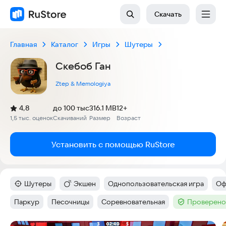
Скачать
Главная
Каталог
Игры
Шутеры
Скебоб Ган
Ztep & Memologiya
(
)
4,8
до 100 тыс
316.1 MB
12+
Рейтинг:
1,5 тыс. оценок
Скачиваний
Размер
Возраст
:
:
:
Установить с помощью RuStore
Шутеры
Экшен
Однопользовательская игра
Оф
Категория
:
Категория
:
Тег
:
Те
Паркур
Песочницы
Соревновательная
Проверено
Тег
:
Тег
:
Тег
:
Тег
: