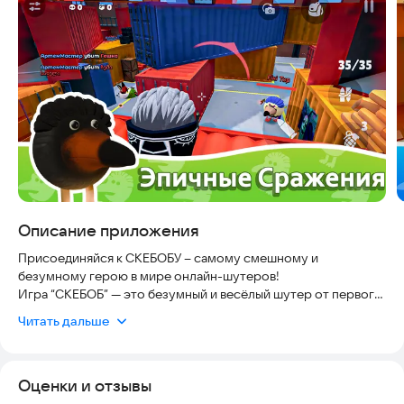
Скриншоты
Описание приложения
Присоединяйся к СКЕБОБУ – самому смешному и
безумному герою в мире онлайн-шутеров!
Игра “СКЕБОБ” — это безумный и весёлый шутер от первого
лица (FPS), где ты можешь играть с друзьями, стрелять,
Читать дальше
кастомизировать персонажа и веселиться без ограничений!
💥
Оценки и отзывы
Что тебя ждёт в игре: