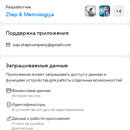
• Онлайн шутер для детей от 13 лет
Разработчик
• Смешной FPS с героями и приколами
+
4
Ztep & Memologiya
• Легкая и весёлая игра без сложных правил
🚀 Устанавливай игру прямо сейчас и стань лучшим
СКЕБОБОМ!
Поддержка приложения
⸻
sup.ztepcompany@gmail.com
Игра создана фанатами шутеров и веселья. Подходит для
детей и подростков. Безопасный чат и никакой жести!
Запрашиваемые данные
Приложение может запрашивать доступ к данным и
функциям устройства для работы отдельных возможностей
Финансовые данные
История покупок
Идентификаторы
ID устройства или другие идентификаторы
Данные о работе приложения
Отчеты об ошибках
Диагностика