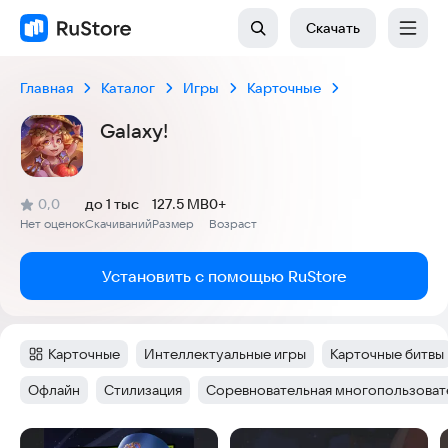
Скачать
Главная
Каталог
Игры
Карточные
Galaxy!
(
)
0,0
до 1 тыс
127.5 MB
0+
Рейтинг:
Нет оценок
Скачиваний
Размер
Возраст
:
:
:
Установить с помощью RuStore
Карточные
Интеллектуальные игры
Карточные битвы
Категория
:
Тег
:
Тег
:
Офлайн
Стилизация
Соревновательная многопользовате
Тег
:
Тег
:
Тег
:
Скриншоты