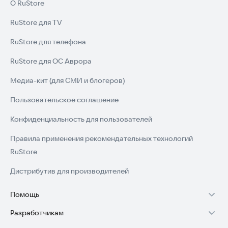
биомах и многом другом! Приготовьтесь погрузиться в
О RuStore
увлекательный мир Minecraft-викторины уже сегодня! 🧠💎
RuStore для TV
oussamahardworker@gmail.com
RuStore для телефона
RuStore для ОС Аврора
Медиа-кит (для СМИ и блогеров)
Пользовательское соглашение
Конфиденциальность для пользователей
Правила применения рекомендательных технологий
RuStore
Дистрибутив для производителей
Помощь
Разработчикам
Установка RuStore на TV