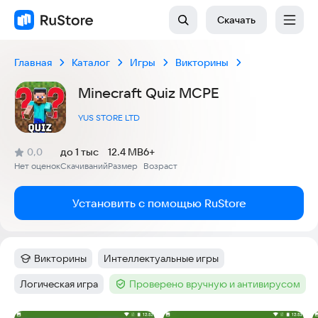
Скачать
Главная
Каталог
Игры
Викторины
Minecraft Quiz MCPE
YUS STORE LTD
(
)
0,0
до 1 тыс
12.4 MB
6+
Рейтинг:
Нет оценок
Скачиваний
Размер
Возраст
:
:
:
Установить с помощью RuStore
Викторины
Интеллектуальные игры
Категория
:
Тег
:
Логическая игра
Проверено вручную и антивирусом
Тег
:
Тег
: