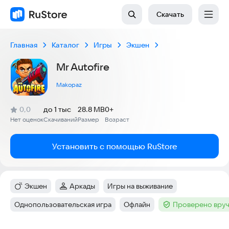
Скачать
Главная
Каталог
Игры
Экшен
Mr Autofire
Makopaz
(
)
0,0
до 1 тыс
28.8 MB
0+
Рейтинг:
Нет оценок
Скачиваний
Размер
Возраст
:
:
:
Установить с помощью RuStore
Экшен
Аркады
Игры на выживание
Категория
:
Категория
:
Тег
:
Однопользовательская игра
Офлайн
Проверено вруч
Тег
:
Тег
:
Тег
: