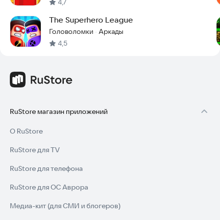
4,7
The Superhero League
Головоломки
Аркады
·
4,5
RuStore магазин приложений
О RuStore
RuStore для TV
RuStore для телефона
RuStore для ОС Аврора
Медиа-кит (для СМИ и блогеров)