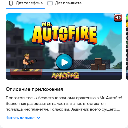
Скриншоты
Для телефона
Для планшета
Описание приложения
Приготовьтесь к безостановочному сражению в Mr. Autofire!
Вселенная разрывается на части, и в нее вторгаются
полчища инопланетян. Только вы, Защитник всего сущего,
можете остановить их!
Читать дальше
⚡ Пронеситесь сквозь бесконечные орды инопланетян в