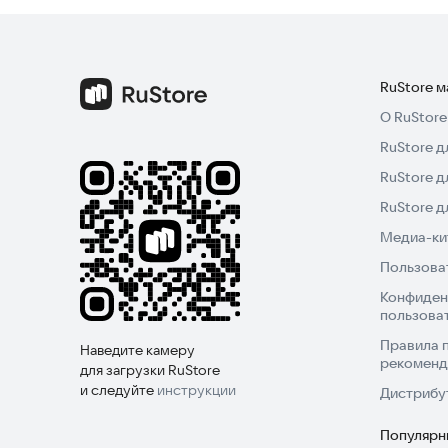
RuStore 
О RuStore
RuStore д
RuStore д
RuStore 
Медиа-кит
Пользова
Конфиден
пользова
Правила 
Наведите камеру
рекоменд
для загрузки RuStore
и следуйте
инструкции
Дистрибу
Популярн