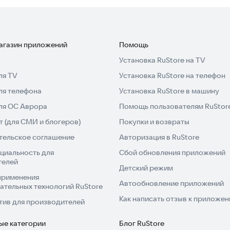
магазин приложений
Помощь
Установка RuStore на TV
ля TV
Установка RuStore на телефон
ля телефона
Установка RuStore в машину
для ОС Аврора
Помощь пользователям RuStor
 (для СМИ и блогеров)
Покупки и возвраты
тельское соглашение
Авторизация в RuStore
циальность для
Сбой обновления приложений
телей
Детский режим
применения
Автообновление приложений
ательных технологий RuStore
Как написать отзыв к приложе
тив для производителей
ые категории
Блог RuStore