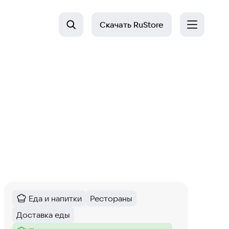
Скачать
RuStore
Еда и напитки
Рестораны
Категория
:
Тег
:
Доставка еды
Тег
: