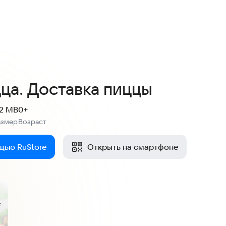
ца. Доставка пиццы
.2 MB
0+
азмер
Возраст
:
щью RuStore
Открыть на смартфоне