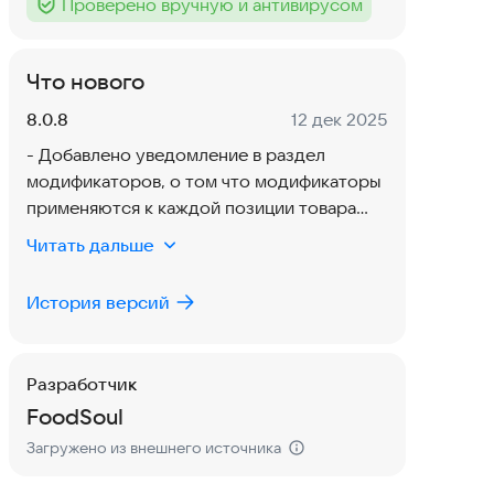
Проверено вручную и антивирусом
Тег
:
Что нового
Версия:
Дата:
8.0.8
12 дек 2025
- Добавлено уведомление в раздел
модификаторов, о том что модификаторы
применяются к каждой позиции товара
- Обновлен дизайн выбора параметра у
Читать дальше
товара
- Обновлен дизайн иконки "Добавить в
История версий
избранное"
- Оптимизирован экран выбора опций
- Исправлены иконки шорткатов
Разработчик
FоodSоul
Загружено из внешнего источника