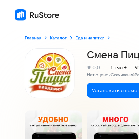
Главная
Каталог
Еда и напитки
Смена Пиц
(
)
0,0
1 тыс +
9
Рейтинг:
Нет оценок
Скачиваний
Р
:
:
Установить с помо
Скриншоты