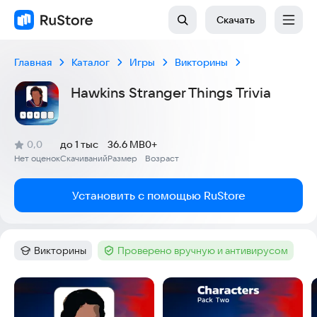
Скачать
Главная
Каталог
Игры
Викторины
Hawkins Stranger Things Trivia
(
)
0,0
до 1 тыс
36.6 MB
0+
Рейтинг:
Нет оценок
Скачиваний
Размер
Возраст
:
:
:
Установить с помощью RuStore
Викторины
Проверено вручную и антивирусом
Категория
:
Тег
:
Скриншоты