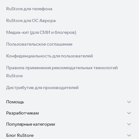
RuStore для телефона
RuStore для ОС Аврора
Медиа-кит (для СМИ и блогеров)
Пользовательское соглашение
Конфиденциальность для пользователей
Правила применения рекомендательных технологий
RuStore
Дистрибутив для производителей
Помощь
Разработчикам
Установка RuStore на TV
Популярные категории
Зарабатывать с RuStore
Установка RuStore на телефон
Блог RuStore
Игры для Android
Стать разработчиком
Установка RuStore в машину