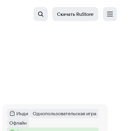
Скачать
RuStore
Инди
Однопользовательская игра
Категория
:
Тег
:
Офлайн
Тег
: