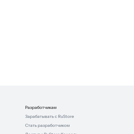
Nevertheless
Приключения
·
Экшен
3,2
УБЕГИ ОТ BEAST
Экшен
Разработчикам
Зарабатывать с RuStore
Стать разработчиком