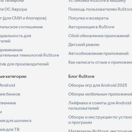
ля телефона
Установка RuStore в машину
для ОС Аврора
Помощь пользователям RuStor
 (для СМИ и блогеров)
Покупки и возвраты
тельское соглашение
Авторизация в RuStore
циальность для
Сбой обновления приложений
телей
Детский режим
применения
Автообновление приложений
ательных технологий RuStore
Как написать отзыв к приложе
тив для производителей
ые категории
Блог RuStore
Android
Обзоры игр для Android 2025
ия банков
Обзоры мобильных приложений
твенные
Лайфхаки и советы для Android
пользователей
м
Обзоры и инструкции по устано
ия для шопинга
и программ
ия для ТВ
Материалы RuStore: инструкци