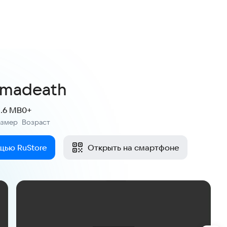
rmadeath
1.6 MB
0+
азмер
Возраст
:
щью RuStore
Открыть на смартфоне