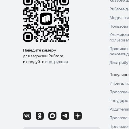
RuStore д
RuStore 
Медиа-кит
Пользова
Конфиден
пользова
Правила 
Наведите камеру
рекоменд
для загрузки RuStore
и следуйте
инструкции
Дистрибу
Популярн
Игры для 
Приложен
Государс
Родителя
Приложен
Приложен