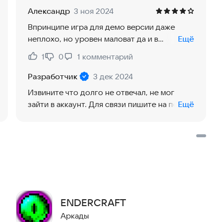
Александр
3 ноя 2024
Впринципе игра для демо версии даже
неплохо, но уровен маловат да и в
Ещё
некоторых местах управление слабенькое,
1
0
1
комментарий
Нравится:
Не нравится:
а так очень даже неплохо. И можно как то
связатся с разработчиком? Например
Разработчик
3 дек 2024
через ВК, Телеграмм?
Извините что долго не отвечал, не мог
зайти в аккаунт. Для связи пишите на почту
Ещё
ocaeeam@mail.ru
ENDERCRAFT
Аркады