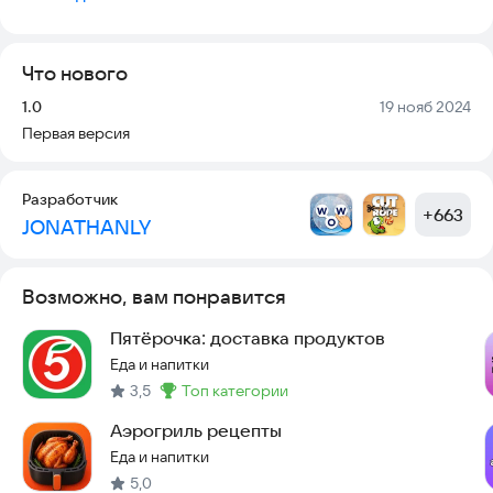
Язык приложения — английский.
Что нового
По всем вопросам свяжитесь с нами по адресу:
oussamax.aazmi@gmail.com
Версия:
Дата:
1.0
19 нояб 2024
Первая версия
Разработчик
+
663
JONATHANLY
Возможно, вам понравится
Пятёрочка: доставка продуктов
Еда и напитки
3,5
топ категории
Метка
:
Аэрогриль рецепты
Еда и напитки
5,0