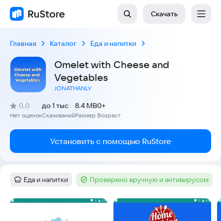
Скачать
Главная
Каталог
Еда и напитки
Omelet with Cheese and
Vegetables
JONATHANLY
(
)
0,0
до 1 тыс
8.4 MB
0+
Рейтинг:
Нет оценок
Скачиваний
Размер
Возраст
:
:
:
Установить с помощью RuStore
Еда и напитки
Проверено вручную и антивирусом
Категория
:
Тег
:
Скриншоты