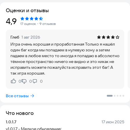
несколько сущностей:
Оценки и отзывы
1) Большой улыбающийся - патрулирует карту, в поисках
Рейтинг:
4,9
заблудившихся странников.
17 оценок
・9 отзывов
2) Рой улыбающихся - обитают в трубах, если моргает свет -
лучше прятаться!
Глеб
1 авг 2026
3) Статуя - очень быстрая сущность, но замирает, когда
Игра очень хорошая и проработанная Только я нашёл
смотришь на нее.
один баг когда мы попадаем в нулевую зону а затем
падаем в любое место то иногда я попадаю в абсолютно
К счастью, тебе в побеге поможет портативный сканер
тёмное пространство ничего не видно и это никак не
сущностей, миндальная вода, шкафчики, а также
исправить можете пожалуйста исправить этот баг! А
гермоворота, которые можно запирать, чтобы спастись.
так игра хорошая.
0
0
0
Нравится:
Не нравится:
В игре тебя ждет:
Все отзывы
- Реалистичная графика, а также уникальная атмосфера с
эффектом камеры;
- Большая карта со множеством зон;
Что нового
- Несколько режимов игры - "Классика", "Не Моргай",
"Практика" и "Хардкор";
Версия:
Дата:
1.0.1.7
17 июн 2025
- Продуманный аудиодизайн и уникальный саундтрек;
v1.0.1.7 - Мелкое обновление: