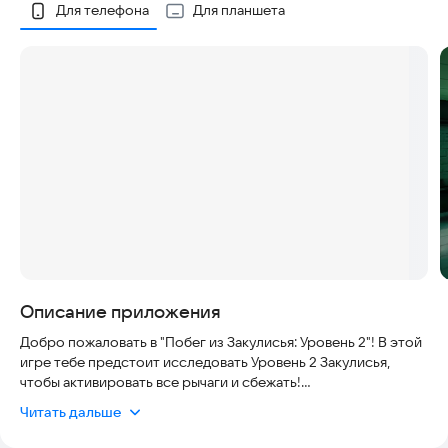
Скриншоты
Для телефона
Для планшета
Описание приложения
Добро пожаловать в "Побег из Закулисья: Уровень 2"! В этой
игре тебе предстоит исследовать Уровень 2 Закулисья,
чтобы активировать все рычаги и сбежать!
Читать дальше
Но ты тут не один - на этом опасном уровне обитают