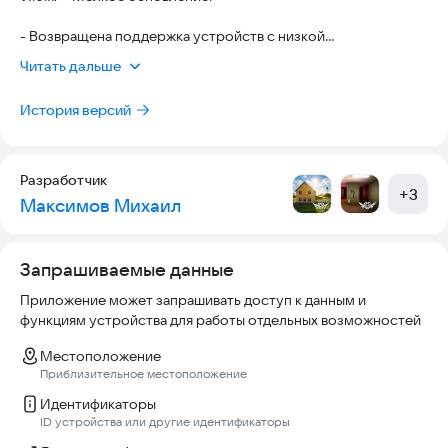
- Целых 3 сущности с разничным поведением и стратегией;
- Разнообразие уникальных механик;
- Возвращена поддержка устройств с низкой
- Множество секретов;
производительностью
Читать дальше
- Добавлена поддержка устаревших устройств и Android Go
- Добавлена поддержка устройств с <3 GB ОЗУ
...и многое другое!
История версий
- Улучшено качество графики и фильтрации текстур
- Сильно улучшена оптимизация для мобильных устройств
- Оптимизирована загрузка ресурсов
Разработчик
+
3
- Исправлены небольшие баги
Максимов Михаил
Запрашиваемые данные
Приложение может запрашивать доступ к данным и
функциям устройства для работы отдельных возможностей
Местоположение
Приблизительное местоположение
Идентификаторы
ID устройства или другие идентификаторы