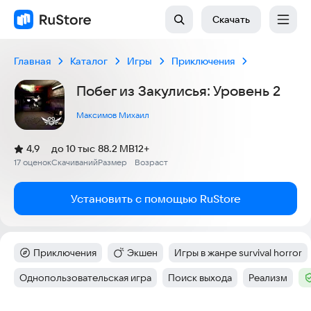
Скачать
Главная
Каталог
Игры
Приключения
Побег из Закулисья: Уровень 2
Максимов Михаил
(
)
4,9
до 10 тыс
88.2 MB
12+
Рейтинг:
17 оценок
Скачиваний
Размер
Возраст
:
:
:
Установить с помощью RuStore
Приключения
Экшен
Игры в жанре survival horror
Категория
:
Категория
:
Тег
:
Однопользовательская игра
Поиск выхода
Реализм
Тег
:
Тег
:
Тег
:
Т