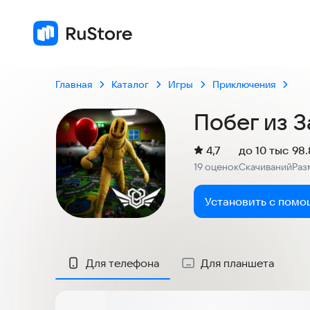
Главная
Каталог
Игры
Приключения
Побег из З
(
)
4,7
до 10 тыс
98
Рейтинг:
19 оценок
Скачиваний
Раз
:
:
Установить с помо
Скриншоты
Для телефона
Для планшета