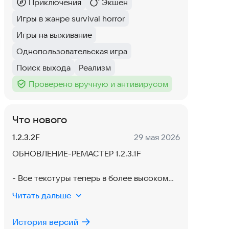
Приключения
Экшен
Категория
:
Категория
:
Игры в жанре survival horror
Тег
:
Игры на выживание
Тег
:
Однопользовательская игра
Тег
:
Поиск выхода
Реализм
Тег
:
Тег
:
Проверено вручную и антивирусом
Тег
:
Что нового
Версия:
Дата:
1.2.3.2F
29 мая 2026
ОБНОВЛЕНИЕ-РЕМАСТЕР 1.2.3.1F
- Все текстуры теперь в более высоком
качестве
Читать дальше
- Обновлены звуки, шейдеры и эффекты
- ИИ сущностей полностью переработан
История версий
и сбалансирован