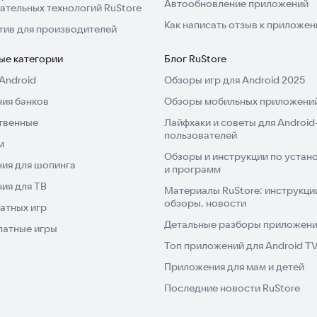
Автообновление приложений
ательных технологий RuStore
Как написать отзыв к приложе
тив для производителей
ые категории
Блог RuStore
Android
Обзоры игр для Android 2025
ия банков
Обзоры мобильных приложений
твенные
Лайфхаки и советы для Android
пользователей
м
Обзоры и инструкции по устано
ия для шопинга
и программ
ия для ТВ
Материалы RuStore: инструкци
обзоры, новости
атных игр
Детальные разборы приложений
латные игры
Топ приложений для Android T
Приложения для мам и детей
Последние новости RuStore