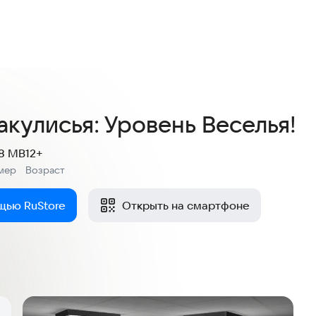
4,7
19 оценок
акулисья: Уровень Веселья!
.8 MB
12+
мер
Возраст
:
щью RuStore
Открыть на смартфоне