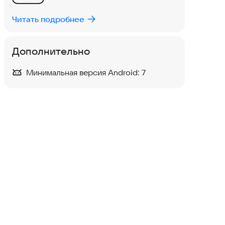
Читать подробнее
Дополнительно
Минимальная версия Android:
7
Undertale shorts
Аркады
Death Park: Страшный
Клоун, Ужасы, Хоррор,
Приключения
·
Головоломки
4,6
Экшен
квест-комната -