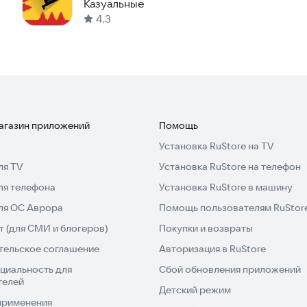
Казуальные
4,3
магазин приложений
Помощь
Установка RuStore на TV
ля TV
Установка RuStore на телефон
ля телефона
Установка RuStore в машину
для ОС Аврора
Помощь пользователям RuStor
 (для СМИ и блогеров)
Покупки и возвраты
тельское соглашение
Авторизация в RuStore
циальность для
Сбой обновления приложений
телей
Детский режим
применения