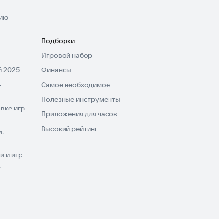
нию
Подборки
Игровой набор
 2025
Финансы
-
Самое необходимое
Полезные инструменты
вке игр
Приложения для часов
Высокий рейтинг
и,
 и игр
V