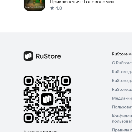
BACKROOMS
Приключения
·
Головоломки
4,8
RuStore 
О RuStore
RuStore д
RuStore д
RuStore 
Медиа-кит
Пользова
Конфиден
пользова
Правила 
Наведите камеру