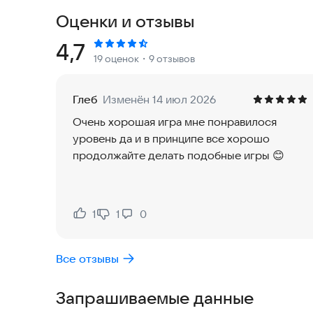
Оценки и отзывы
Уровень Веселья - один из самых опасных уров
Тусовщики. Они способны заманивать своих жерт
Рейтинг:
4,7
19 оценок
・9 отзывов
уровень абсолютно безопасный, хотя это далек
постараться, чтобы выбраться. Вам придется на
выхода. Но это не так просто - по уровню бродя
Глеб
Изменён 14 июл 2026
Очень хорошая игра мне понравилося
Вам повезло, что на этом уровне есть Миндаль
уровень да и в принципе все хорошо
рассудок. Удачи!
продолжайте делать подобные игры 😊
1
1
0
Нравится:
Не нравится:
Все отзывы
Запрашиваемые данные