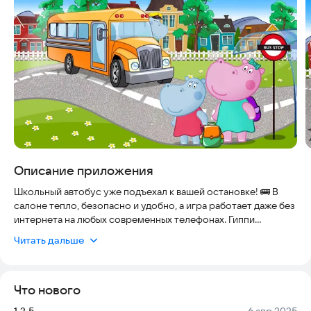
Описание приложения
Школьный автобус уже подъехал к вашей остановке! 🚌 В
салоне тепло, безопасно и удобно, а игра работает даже без
интернета на любых современных телефонах. Гиппи
приглашает вас в захватывающее приключение: сегодня вы —
Читать дальше
единственный водитель, и весь город в вашем
распоряжении. Не стоит долго ждать на остановке, ведь
учителя уже ждут учеников, а каникулы еще не скоро.
Что нового
Погружаемся в плотный городской трафик! 🏙️ Наш автобус
Версия:
Дата:
1.3.5
6 апр 2025