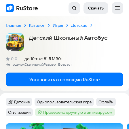
Скачать
Главная
Каталог
Игры
Детские
Детский Школьный Автобус
(
)
0,0
до 10 тыс
81.5 MB
0+
Рейтинг:
Нет оценок
Скачиваний
Размер
Возраст
:
:
:
Установить с помощью RuStore
Детские
Однопользовательская игра
Офлайн
Категория
:
Тег
:
Тег
:
Стилизация
Проверено вручную и антивирусом
Тег
:
Тег
:
Скриншоты