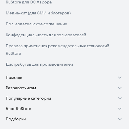
RuStore для ОС Аврора
приключение с Гиппи! 🚀
Медиа-кит (для СМИ и блогеров)
Пользовательское соглашение
Конфиденциальность для пользователей
Правила применения рекомендательных технологий
RuStore
Дистрибутив для производителей
Помощь
Разработчикам
Установка RuStore на TV
Популярные категории
Зарабатывать с RuStore
Установка RuStore на телефон
Блог RuStore
Игры для Android
Стать разработчиком
Установка RuStore в машину
Подборки
Обзоры игр для Android 2025
Приложения банков
Доступ к RuStore Консоль
Помощь пользователям RuStore