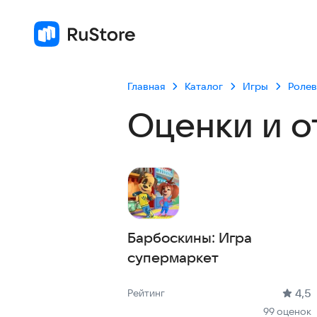
Главная
Каталог
Игры
Роле
Оценки и о
Барбоскины: Игра
супермаркет
Рейтинг: 4,5, 99 оценок
Скачиваний: до 100 тыс
Размер файла: 93.9 MB
Возрастное ограничение: 93.9 MB
4,5
Рейтинг
99 оценок