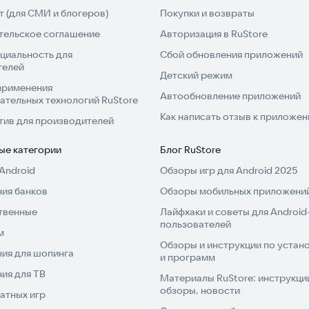
 (для СМИ и блогеров)
Покупки и возвраты
тельское соглашение
Авторизация в RuStore
циальность для
Сбой обновления приложений
телей
Детский режим
применения
Автообновление приложений
ательных технологий RuStore
Как написать отзыв к приложе
тив для производителей
ые категории
Блог RuStore
Android
Обзоры игр для Android 2025
ия банков
Обзоры мобильных приложений
твенные
Лайфхаки и советы для Android
пользователей
м
Обзоры и инструкции по устано
ия для шопинга
и программ
ия для ТВ
Материалы RuStore: инструкци
обзоры, новости
атных игр