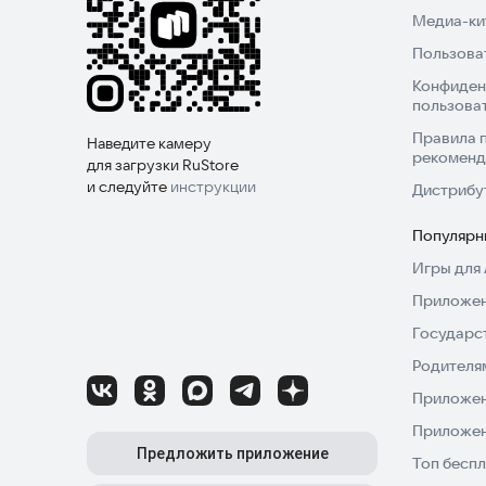
Медиа-кит
Пользова
Конфиден
пользова
Правила 
Наведите камеру
рекоменд
для загрузки RuStore
и следуйте
инструкции
Дистрибу
Популярн
Игры для 
Приложен
Государс
Родителя
Приложен
Приложен
Предложить приложение
Топ беспл