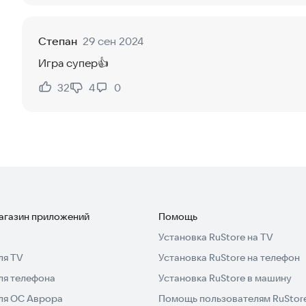
Степан
29 сен 2024
Игра супер👍
32
4
0
Нравится:
Не нравится:
магазин приложений
Помощь
Установка RuStore на TV
ля TV
Установка RuStore на телефон
ля телефона
Установка RuStore в машину
для ОС Аврора
Помощь пользователям RuStor