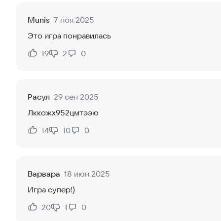
Munis
7 ноя 2025
Это игра понравилась
19
2
0
Нравится:
Не нравится:
Расул
29 сен 2025
Лккожх952цмтээю
14
10
0
Нравится:
Не нравится:
Варвара
18 июн 2025
Игра супер!)
20
1
0
Нравится:
Не нравится: