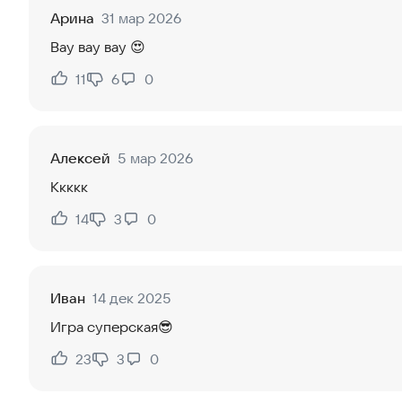
Арина
31 мар 2026
Вау вау вау 😍
11
6
0
Нравится:
Не нравится:
Алексей
5 мар 2026
Ккккк
14
3
0
Нравится:
Не нравится:
Иван
14 дек 2025
Игра суперская😎
23
3
0
Нравится:
Не нравится: