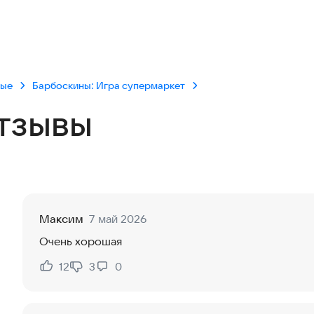
вые
Барбоскины: Игра супермаркет
тзывы
Максим
7 май 2026
Очень хорошая
12
3
0
Нравится:
Не нравится: